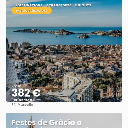
1 DESTINATIONS
2 TRANSPORTS
5 NIGHTS
¡Vuelos directos!
From
382 €
Per person
TO:
Marseille
See
Festes de Gràcia a