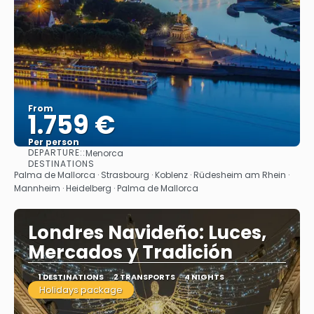
From
1.759 €
Per person
DEPARTURE::
Menorca
See
DESTINATIONS
Palma de Mallorca · Strasbourg · Koblenz · Rüdesheim am Rhein ·
Mannheim · Heidelberg · Palma de Mallorca
Londres Navideño: Luces,
Mercados y Tradición
1 DESTINATIONS
2 TRANSPORTS
4 NIGHTS
Holidays package