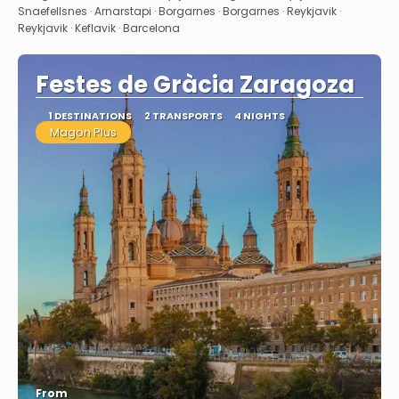
Snaefellsnes · Arnarstapi · Borgarnes · Borgarnes · Reykjavik ·
Reykjavik · Keflavik · Barcelona
Festes de Gràcia Zaragoza
1 DESTINATIONS
2 TRANSPORTS
4 NIGHTS
Magon Plus
From