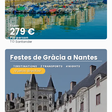
From
279 €
Per person
TO:
Santander
See
Festes de Gràcia a Nantes
1 DESTINATIONS
2 TRANSPORTS
4 NIGHTS
¡Vuelos directos!