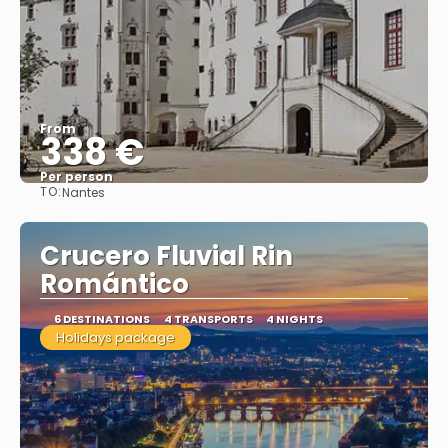
From
338 €
Per person
TO:
Nantes
See
Crucero Fluvial Rin
Romántico
6 DESTINATIONS
4 TRANSPORTS
4 NIGHTS
Holidays package