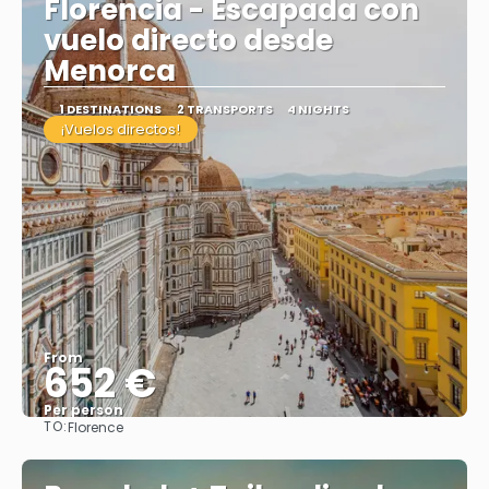
Florencia - Escapada con
vuelo directo desde
Menorca
1 DESTINATIONS
2 TRANSPORTS
4 NIGHTS
¡Vuelos directos!
From
652 €
Per person
TO:
Florence
See