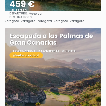
459 €
Per person
DEPARTURE::
Menorca
See
DESTINATIONS
Zaragoza · Zaragoza · Zaragoza · Zaragoza · Zaragoza
Escapada a las Palmas de
Gran Canarias
1 DESTINATIONS
2 TRANSPORTS
3 NIGHTS
¡Vuelos directos!