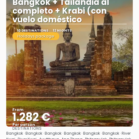
Bangkok + Tailandia al
completo + Krabi (con
vuelo doméstico
10 DESTINATIONS
12 NIGHTS
Holidays package
From
1.282 €
Per person
DESTINATIONS
See
Bangkok · Bangkok · Bangkok · Bangkok · Bangkok · Bangkok · River