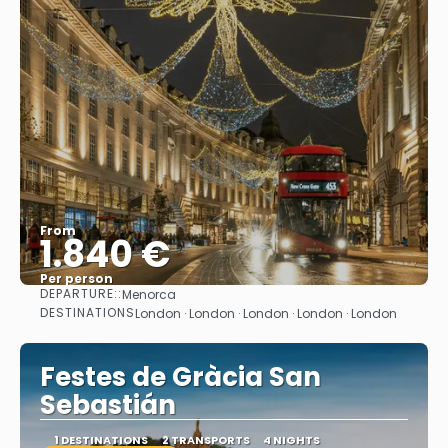
From
1.840 €
Per person
DEPARTURE::
Menorca
See
DESTINATIONS
London · London · London · London · London
Festes de Gràcia San
Sebastián
1 DESTINATIONS
2 TRANSPORTS
4 NIGHTS