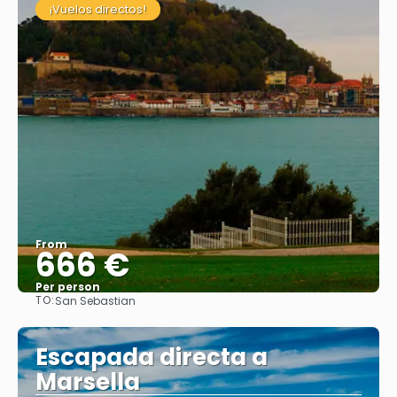
¡Vuelos directos!
From
666 €
Per person
TO:
San Sebastian
See
Escapada directa a
Marsella