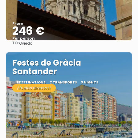
From
246 €
Per person
TO:
Oviedo
See
Festes de Gràcia
Santander
1 DESTINATIONS
2 TRANSPORTS
3 NIGHTS
¡Vuelos directos!