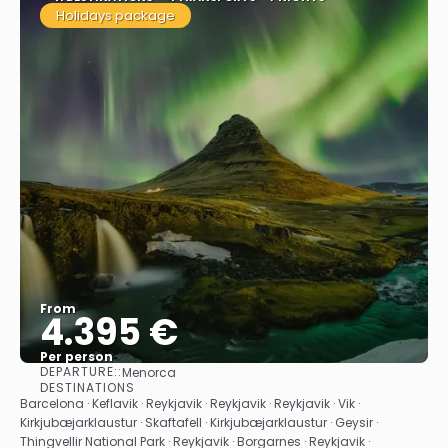
Holidays package
From
4.395 €
Per person
DEPARTURE::
Menorca
See
DESTINATIONS
Barcelona · Keflavik · Reykjavik · Reykjavik · Reykjavik · Vik ·
Kirkjubæjarklaustur · Skaftafell · Kirkjubæjarklaustur · Geysir ·
Thingvellir National Park · Reykjavik · Borgarnes · Reykjavik ·