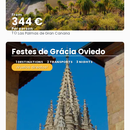
From
344 €
Per person
TO:
Las Palmas de Gran Canaria
See
Festes de Grácia Oviedo
1 DESTINATIONS
2 TRANSPORTS
3 NIGHTS
¡Vuelos directos!