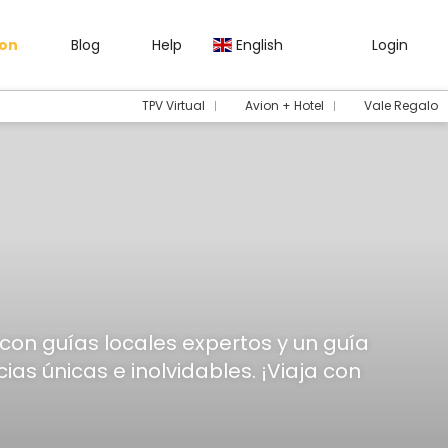
gon
Blog
Help
English
Login
TPV Virtual
Avion + Hotel
Vale Regalo
con guías locales expertos y un guía
s únicas e inolvidables. ¡Viaja con