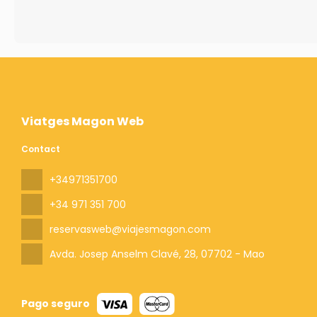
Viatges Magon Web
Contact
+34971351700
+34 971 351 700
reservasweb@viajesmagon.com
Avda. Josep Anselm Clavé, 28
, 07702 - Mao
Pago seguro