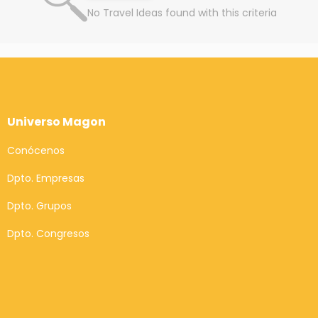
No Travel Ideas found with this criteria
Universo Magon
Conócenos
Dpto. Empresas
Dpto. Grupos
Dpto. Congresos