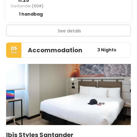
11:25
Santander
(SDR)
1 handbag
See details
05
Accommodation
3 Nights
Sep
Ibis Styles Santander