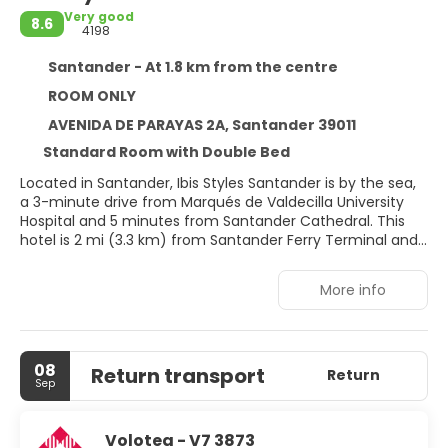
Very good
8.6
4198
Santander - At 1.8 km from the centre
ROOM ONLY
AVENIDA DE PARAYAS 2A, Santander 39011
Standard Room with Double Bed
Located in Santander, Ibis Styles Santander is by the sea,
a 3-minute drive from Marqués de Valdecilla University
Hospital and 5 minutes from Santander Cathedral. This
hotel is 2 mi (3.3 km) from Santander Ferry Terminal and
2.3 mi (3.7 km) from Centro Botín.
More info
Enjoy recreation amenities such as a 24-hour fitness
center or take in the view from a garden. Additional
features at this hotel include complimentary wireless
internet access, concierge services, and a banquet hall.
08
Return transport
Return
Sep
Make yourself at home in one of the 93 air-conditioned
rooms featuring Smart televisions. Complimentary
wireless internet access keeps you connected, and digital
Volotea - V7 3873