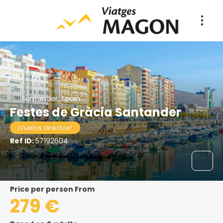
Santander, Spain
Festes de Gràcia Santander
¡Vuelos directos!
Ref ID:
57192604
price per person From
279 €