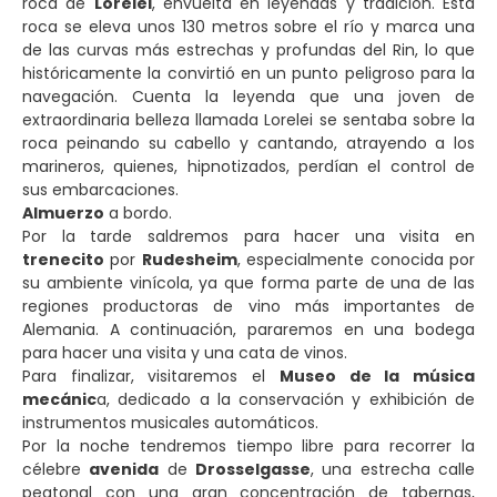
roca de
Lorelei
, envuelta en leyendas y tradición. Esta
roca se eleva unos 130 metros sobre el río y marca una
de las curvas más estrechas y profundas del Rin, lo que
históricamente la convirtió en un punto peligroso para la
navegación. Cuenta la leyenda que una joven de
extraordinaria belleza llamada Lorelei se sentaba sobre la
roca peinando su cabello y cantando, atrayendo a los
marineros, quienes, hipnotizados, perdían el control de
sus embarcaciones.
Almuerzo
a bordo.
Por la tarde saldremos para hacer una visita en
trenecito
por
Rudesheim
, especialmente conocida por
su ambiente vinícola, ya que forma parte de una de las
regiones productoras de vino más importantes de
Alemania. A continuación, pararemos en una bodega
para hacer una visita y una cata de vinos.
Para finalizar, visitaremos el
Museo de la música
mecánic
a, dedicado a la conservación y exhibición de
instrumentos musicales automáticos.
Por la noche tendremos tiempo libre para recorrer la
célebre
avenida
de
Drosselgasse
, una estrecha calle
peatonal con una gran concentración de tabernas,