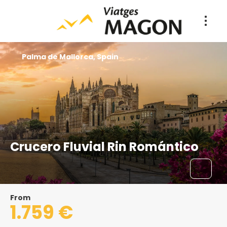
Palma de Mallorca, Spain
Crucero Fluvial Rin Romántico
From
1.759 €