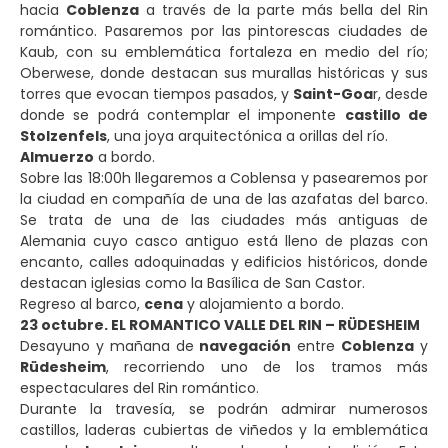
hacia
Coblenza
a través de la parte más bella del Rin
romántico. Pasaremos por las pintorescas ciudades de
Kaub, con su emblemática fortaleza en medio del río;
Oberwese, donde destacan sus murallas históricas y sus
torres que evocan tiempos pasados, y
Saint-Goa
r, desde
donde se podrá contemplar el imponente
castillo de
Stolzenfels
, una joya arquitectónica a orillas del río.
Almuerzo
a bordo.
Sobre las 18:00h llegaremos a Coblensa y pasearemos por
la ciudad en compañía de una de las azafatas del barco.
Se trata de una de las ciudades más antiguas de
Alemania cuyo casco antiguo está lleno de plazas con
encanto, calles adoquinadas y edificios históricos, donde
destacan iglesias como la Basílica de San Castor.
Regreso al barco,
cena
y alojamiento a bordo.
23 octubre. EL ROMANTICO VALLE DEL RIN – RÜDESHEIM
Desayuno y mañana de
navegación
entre
Coblenza
y
Rüdesheim
, recorriendo uno de los tramos más
espectaculares del Rin romántico.
Durante la travesía, se podrán admirar numerosos
castillos, laderas cubiertas de viñedos y la emblemática