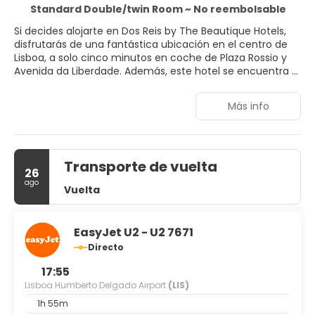
Standard Double/twin Room ~ No reembolsable
Si decides alojarte en Dos Reis by The Beautique Hotels,
disfrutarás de una fantástica ubicación en el centro de
Lisboa, a solo cinco minutos en coche de Plaza Rossio y
Avenida da Liberdade. Además, este hotel se encuentra a
18,7 km de Playa Costa da Caparica y a 2 km de Plaza
Marqués de Pombal.
Más info
Aprovecha los prácticos servicios que se te ofrecen,
como conexión a Internet wifi gratis, servicios de
conserjería o un salón de eventos.
Transporte de vuelta
26
Te sentirás como en tu propia casa en cualquiera de las
ago
Vuelta
54 habitaciones con aire acondicionado, minibar y
televisión LCD. La conexión wifi gratis te mantendrá en
contacto con los tuyos. Además, podrás disfrutar de
canales por cable. El cuarto de baño está provisto de
EasyJet U2 - U2 7671
artículos de higiene personal gratuitos y secadores de
Directo
pelo. Entre las comodidades, se incluyen teléfono y
17:55
escritorio, además de un servicio de limpieza disponible
todos los días.
Lisboa Humberto Delgado Airport
(LIS)
1h 55m
Se ofrece un desayuno bufé todos los días de 07:30 a