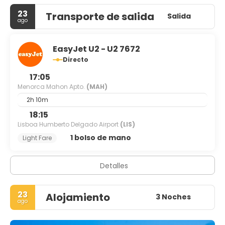
23
Transporte de salida
Salida
ago
EasyJet U2 - U2 7672
Directo
17:05
Menorca Mahon Apto.
(MAH)
2h 10m
18:15
Lisboa Humberto Delgado Airport
(LIS)
1 bolso de mano
Light Fare
Detalles
23
Alojamiento
3 Noches
ago