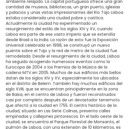
ambiente relajado. La capital portuguesa ofrece una gran
cantidad de museos, bibliotecas, un gran puerto, iglesias
y palacios y unas vistas impresionantes del Río Tajo Lisboa
estaba considerada una ciudad pobre y caótica.
Actualmente la ciudad ha experimentado un
resurgimiento del estilo de los siglos XIV y XV, cuando
Lisboa era parte de ese vasto imperio que se extendía
desde Brasil a la India. La razón de esto fue la Exposición
Universal celebrada en 1998, se construyó un nuevo
puente sobre el Tajo y la red de metro de la ciudad fue
remodelada. Desde el resurgimiento de la ciudad, Lisboa
ha seguido acogiendo numerosos eventos como la
Eurocopa de 2004 o los Premios de la Música de la
cadena MTV en 2005. Muchos de sus edificios más bellos
datan de los siglos XIV y XV, especialmente los ubicados
en el distrito de Belem. También hay muchos edificios del
siglo XVIII, que se encuentran principalmente en la zona
de Baixa, en el centro de Lisboa y fueron reconstruidos
casi por completo después de un devastador terremoto
que afectó a la ciudad en 1755. El centro histórico de la
ciudad, situado en Las Siete Colinas, presenta calles
empinadas y callejones pintorescos. En el lado oeste de la
ciudad, se encuentra el Parque Florestal de Monsanto, el
pulmón de Lisboa, con una extensión de 10 kilómetros, es