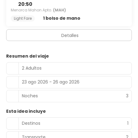
20:50
10:30 con un coste adicional.
Menorca Mahon Apto.
(MAH)
Tendrás tintorería, un servicio de recepción las 24 horas y
1 bolso de mano
Light Fare
consigna de equipaje a tu disposición.
Detalles
Resumen del viaje
2 Adultos
23 ago 2026 - 26 ago 2026
Noches
3
Esta idea incluye
Destinos
1
Transporte
2