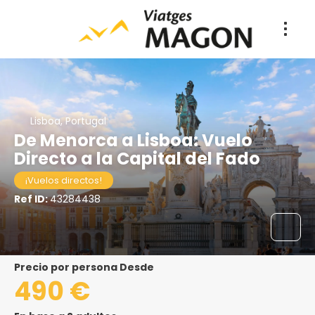
Lisboa, Portugal
De Menorca a Lisboa: Vuelo
Directo a la Capital del Fado
¡Vuelos directos!
Ref ID:
43284438
precio por persona Desde
490 €