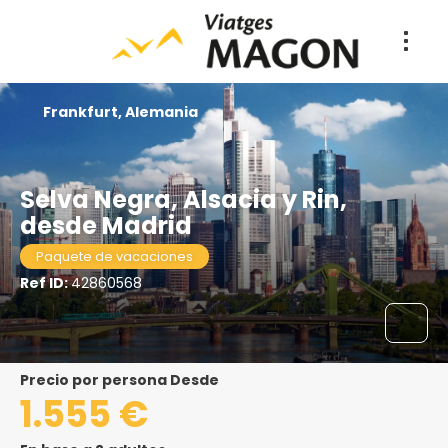
Frankfurt, Alemania
Selva Negra, Alsacia y Rin,
desde Madrid
Paquete de vacaciones
Ref ID:
42860568
precio por persona Desde
1.555 €