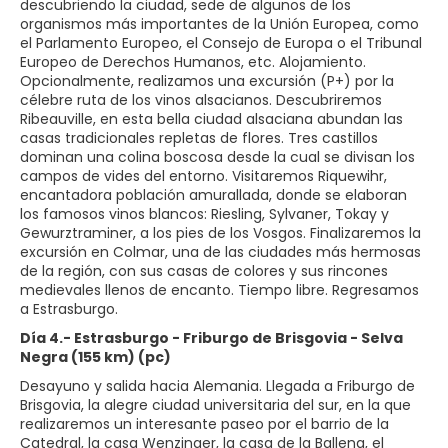
descubriendo la ciudad, sede de algunos de los
organismos más importantes de la Unión Europea, como
el Parlamento Europeo, el Consejo de Europa o el Tribunal
Europeo de Derechos Humanos, etc. Alojamiento.
Opcionalmente, realizamos una excursión (P+) por la
célebre ruta de los vinos alsacianos. Descubriremos
Ribeauville, en esta bella ciudad alsaciana abundan las
casas tradicionales repletas de flores. Tres castillos
dominan una colina boscosa desde la cual se divisan los
campos de vides del entorno. Visitaremos Riquewihr,
encantadora población amurallada, donde se elaboran
los famosos vinos blancos: Riesling, Sylvaner, Tokay y
Gewurztraminer, a los pies de los Vosgos. Finalizaremos la
excursión en Colmar, una de las ciudades más hermosas
de la región, con sus casas de colores y sus rincones
medievales llenos de encanto. Tiempo libre. Regresamos
a Estrasburgo.
Día 4.- Estrasburgo - Friburgo de Brisgovia - Selva
Negra (155 km) (pc)
Desayuno y salida hacia Alemania. Llegada a Friburgo de
Brisgovia, la alegre ciudad universitaria del sur, en la que
realizaremos un interesante paseo por el barrio de la
Catedral, la casa Wenzinger, la casa de la Ballena, el