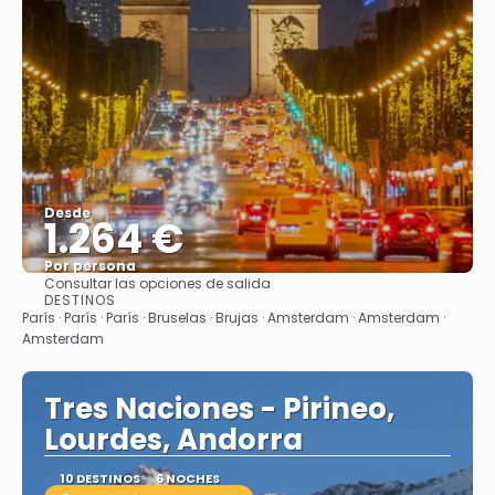
Desde
1.264 €
Por persona
Consultar las opciones de salida
Ver
DESTINOS
París · París · París · Bruselas · Brujas · Amsterdam · Amsterdam ·
Amsterdam
Tres Naciones - Pirineo,
Lourdes, Andorra
10 DESTINOS
6 NOCHES