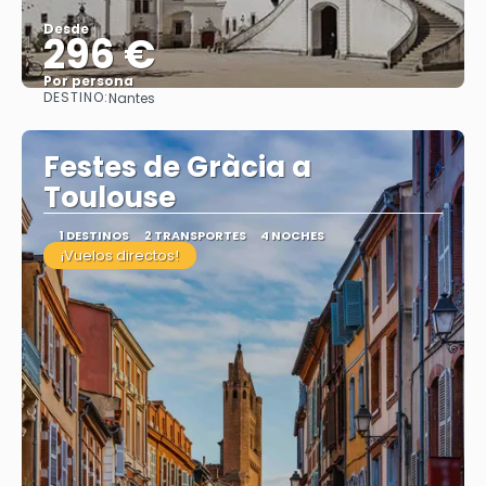
Desde
296 €
Por persona
DESTINO:
Nantes
Ver
Festes de Gràcia a
Toulouse
1 DESTINOS
2 TRANSPORTES
4 NOCHES
¡Vuelos directos!