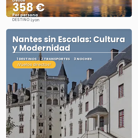
Desde
358 €
Por persona
DESTINO:
Lyon
Ver
Nantes sin Escalas: Cultura
y Modernidad
1 DESTINOS
2 TRANSPORTES
3 NOCHES
¡Vuelos directos!