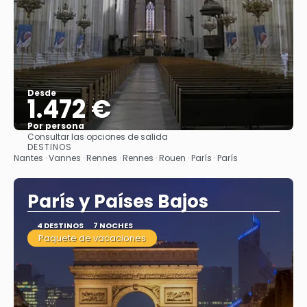
Desde
1.472 €
Por persona
Consultar las opciones de salida
Ver
DESTINOS
Nantes · Vannes · Rennes · Rennes · Rouen · París · París
París y Países Bajos
4 DESTINOS
7 NOCHES
Paquete de vacaciones