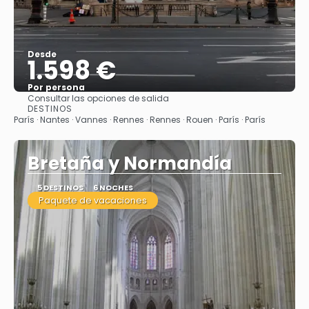
Desde
1.598 €
Por persona
Consultar las opciones de salida
Ver
DESTINOS
París · Nantes · Vannes · Rennes · Rennes · Rouen · París · París
Bretaña y Normandía
5 DESTINOS
6 NOCHES
Paquete de vacaciones