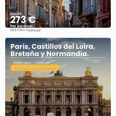
Desde
273 €
Por persona
DESTINO:
Toulouse
Ver
París, Castillos del Loira,
Bretaña y Normandía.
5 DESTINOS
7 NOCHES
Paquete de vacaciones