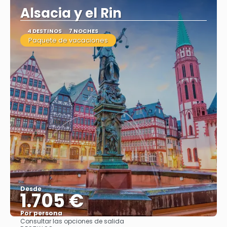
Alsacia y el Rin
4 DESTINOS
7 NOCHES
Paquete de vacaciones
Desde
1.705 €
Por persona
Consultar las opciones de salida
Ver