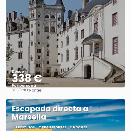
Desde
338 €
Por persona
DESTINO:
Nantes
Ver
Escapada directa a
Marsella
1 DESTINOS
2 TRANSPORTES
5 NOCHES