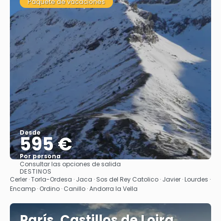
Paquete de vacaciones
Desde
595 €
Por persona
Consultar las opciones de salida
Ver
DESTINOS
Cerler · Torla-Ordesa · Jaca · Sos del Rey Catolico · Javier · Lourdes ·
Encamp · Ordino · Canillo · Andorra la Vella
París, Castillos de Loira,