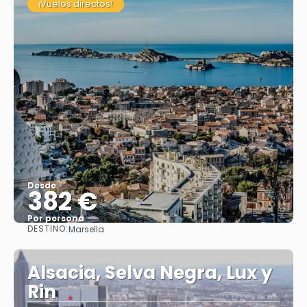
¡Vuelos directos!
Desde
382 €
Por persona
DESTINO:
Marsella
Ver
Alsacia, Selva Negra, Lux y
Rin