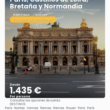
Bretaña y Normandía
5 DESTINOS
7 NOCHES
Paquete de vacaciones
Desde
1.435 €
Por persona
Consultar las opciones de salida
Ver
DESTINOS
París · Nantes · Vannes · Rennes · Rennes · Rouen · París · París