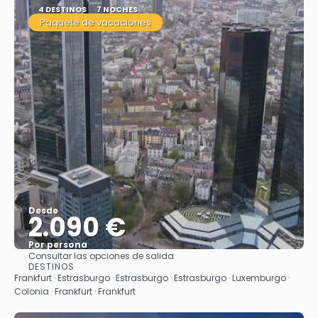
4 DESTINOS
7 NOCHES
Paquete de vacaciones
Desde
2.090 €
Por persona
Consultar las opciones de salida
Ver
DESTINOS
Frankfurt · Estrasburgo · Estrasburgo · Estrasburgo · Luxemburgo ·
Colonia · Frankfurt · Frankfurt