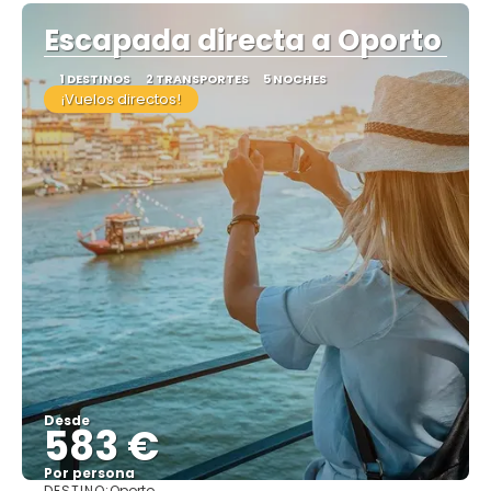
Escapada directa a Oporto
1 DESTINOS
2 TRANSPORTES
5 NOCHES
¡Vuelos directos!
Desde
583 €
Por persona
DESTINO:
Oporto