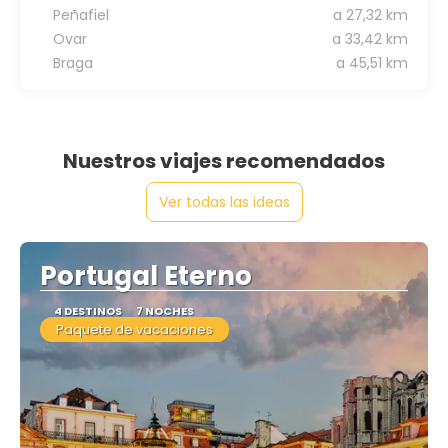
Peñafiel
a 27,32 km
Ovar
a 33,42 km
Braga
a 45,51 km
Nuestros viajes recomendados
Ver todas las ideas
Portugal Eterno
4 DESTINOS
7 NOCHES
Paquete de vacaciones