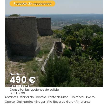
Paquete de vacaciones
Desde
490 €
Por persona
Consultar las opciones de salida
Ver
DESTINOS
Abrantes · Viana do Castelo · Ponte de Lima · Coimbra · Aveiro ·
Oporto · Guimarães · Braga · Vila Nova de Gaia · Amarante