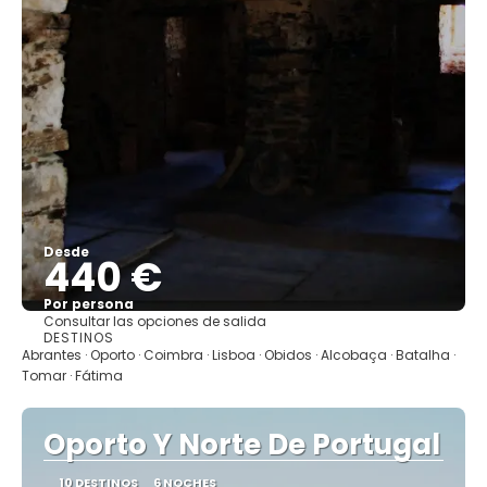
Desde
440 €
Por persona
Consultar las opciones de salida
Ver
DESTINOS
Abrantes · Oporto · Coimbra · Lisboa · Obidos · Alcobaça · Batalha ·
Tomar · Fátima
Oporto Y Norte De Portugal
10 DESTINOS
6 NOCHES