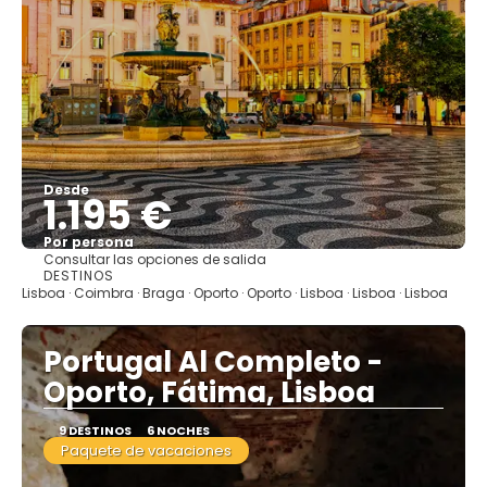
Desde
1.195 €
Por persona
Consultar las opciones de salida
Ver
DESTINOS
Lisboa · Coimbra · Braga · Oporto · Oporto · Lisboa · Lisboa · Lisboa
Portugal Al Completo -
Oporto, Fátima, Lisboa
9 DESTINOS
6 NOCHES
Paquete de vacaciones