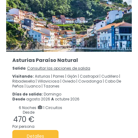
Asturias Paraíso Natural
Salida
Consultar las opciones de salida
Visitando:
Asturias |
Parres |
Gijón |
Castropol |
Cudillero |
Ribadesella |
Villaviciosa |
Oviedo |
Covadonga |
Cabo De
Peñas |
Luanco |
Tazones
Días de salida:
Domingo
Desde
agosto 2026
A
octubre 2026
6
Noches
1 Circuitos
Desde
470 €
Por persona
Detalles