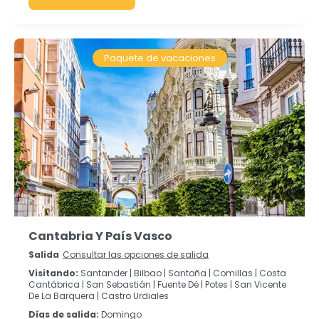
Paquete de vacaciones
Cantabria Y País Vasco
Salida
Consultar las opciones de salida
Visitando:
Santander |
Bilbao |
Santoña |
Comillas |
Costa
Cantábrica |
San Sebastián |
Fuente Dé |
Potes |
San Vicente
De La Barquera |
Castro Urdiales
Días de salida:
Domingo