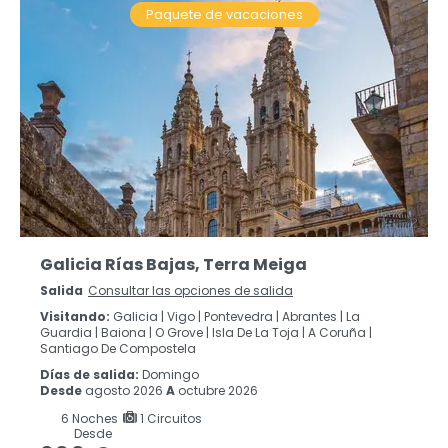
Paquete de vacaciones
Galicia Rías Bajas, Terra Meiga
Salida
Consultar las opciones de salida
Visitando:
Galicia |
Vigo |
Pontevedra |
Abrantes |
La
Guardia |
Baiona |
O Grove |
Isla De La Toja |
A Coruña |
Santiago De Compostela
Días de salida:
Domingo
Desde
agosto 2026
A
octubre 2026
6
Noches
1 Circuitos
Desde