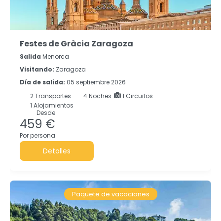
Festes de Gràcia Zaragoza
Salida
Menorca
Visitando:
Zaragoza
Día de salida:
05 septiembre 2026
2
Transportes
4
Noches
1 Circuitos
1 Alojamientos
Desde
459 €
Por persona
Detalles
Paquete de vacaciones