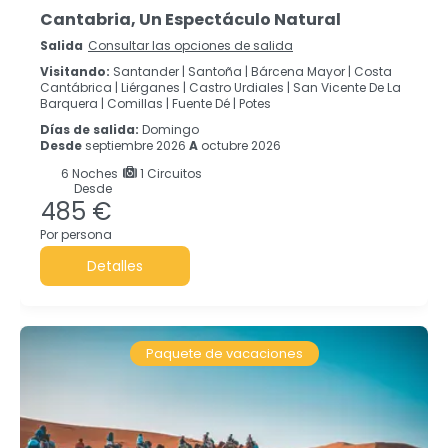
Cantabria, Un Espectáculo Natural
Salida
Consultar las opciones de salida
Visitando:
Santander |
Santoña |
Bárcena Mayor |
Costa
Cantábrica |
Liérganes |
Castro Urdiales |
San Vicente De La
Barquera |
Comillas |
Fuente Dé |
Potes
Días de salida:
Domingo
Desde
septiembre 2026
A
octubre 2026
6
Noches
1 Circuitos
Desde
485 €
Por persona
Detalles
Paquete de vacaciones