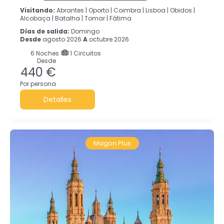
Visitando:
Abrantes |
Oporto |
Coimbra |
Lisboa |
Obidos |
Alcobaça |
Batalha |
Tomar |
Fátima
Días de salida:
Domingo
Desde
agosto 2026
A
octubre 2026
6
Noches
1 Circuitos
Desde
440 €
Por persona
Detalles
Magon Plus