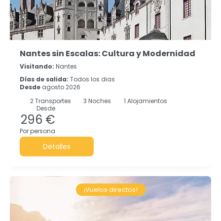
Nantes sin Escalas: Cultura y Modernidad
Visitando:
Nantes
Días de salida:
Todos los dias
Desde
agosto 2026
2
Transportes
3
Noches
1 Alojamientos
Desde
296 €
Por persona
Detalles
¡Vuelos directos!