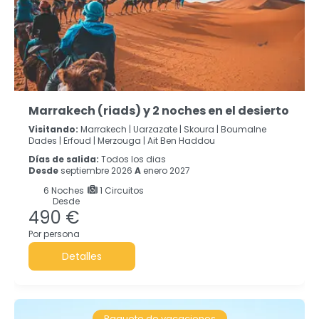
Marrakech (riads) y 2 noches en el desierto
Visitando:
Marrakech |
Uarzazate |
Skoura |
Boumalne
Dades |
Erfoud |
Merzouga |
Ait Ben Haddou
Días de salida:
Todos los dias
Desde
septiembre 2026
A
enero 2027
6
Noches
1 Circuitos
Desde
490 €
Por persona
Detalles
Paquete de vacaciones