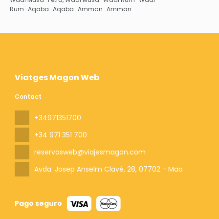
Rum · Aqaba · Aqaba · Amman · Amman
Viatges Magon Web
Contact
+34971351700
+34 971 351 700
reservasweb@viajesmagon.com
Avda. Josep Anselm Clavé, 28
, 07702 - Mao
Pago seguro