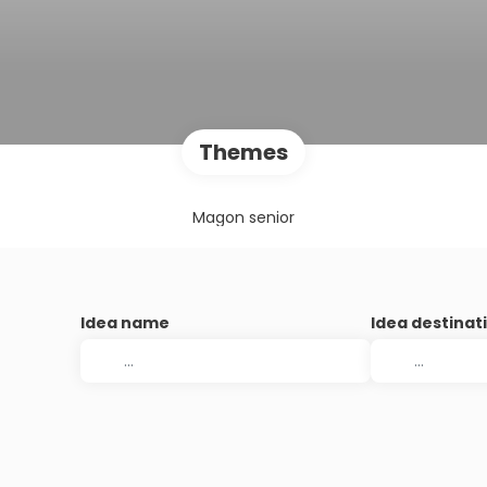
Themes
Magon senior
Idea name
Idea destinat