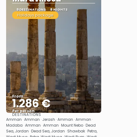
9 DESTINATIONS
8 NIGHTS
Holidays package
From
1.286 €
Per person
DESTINATIONS
See
Amman · Amman · Jerash · Amman · Amman ·
Madaba · Amman · Amman · Mount Nebo · Dead
Sea, Jordan · Dead Sea, Jordan · Shawbak · Petra,
Wadi Musa · Petra, Wadi Musa · Wadi Rum · Wadi