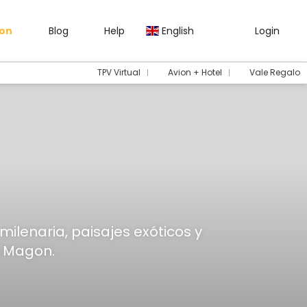
gon
Blog
Help
English
Login
TPV Virtual
Avion + Hotel
Vale Regalo
ilenaria, paisajes exóticos y
s Magon.