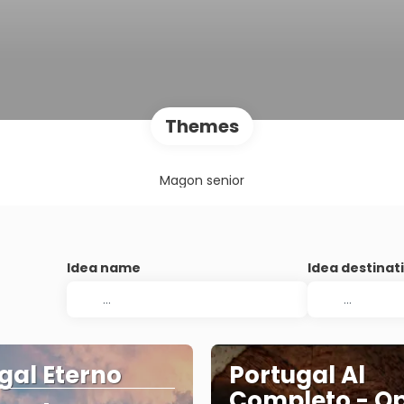
Themes
Magon senior
Idea name
Idea destinat
gal Eterno
Portugal Al
Completo - Op