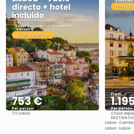
4 DESTINA
directo + hotel
Holidays
incluido
1 DESTINATIONS
2 TRANSPORTS
4 NIGHTS
¡Vuelos directos!
From
From
753 €
1.19
Per person
Per person
TO:
Lisbon
Check depar
See
DESTINATI
Lisbon · Coimbra 
Lisbon · Lisbon