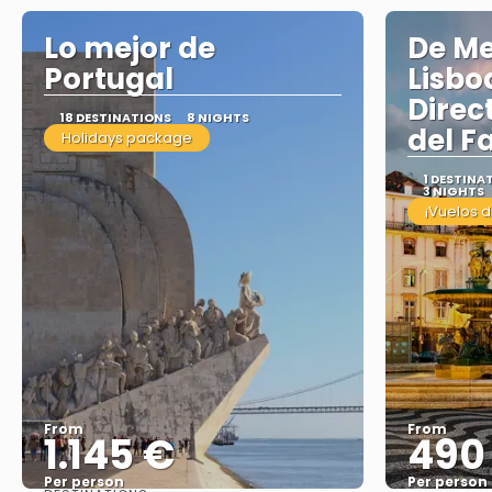
Lo mejor de
De M
Portugal
Lisbo
Direc
18 DESTINATIONS
8 NIGHTS
del F
Holidays package
1 DESTINA
3 NIGHTS
¡Vuelos d
From
From
1.145 €
490
Per person
Per person