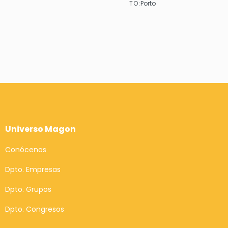
TO:
Porto
See
See
Universo Magon
Conócenos
Dpto. Empresas
Dpto. Grupos
Dpto. Congresos