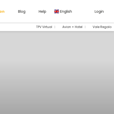
gon
Blog
Help
English
Login
TPV Virtual
Avion + Hotel
Vale Regalo