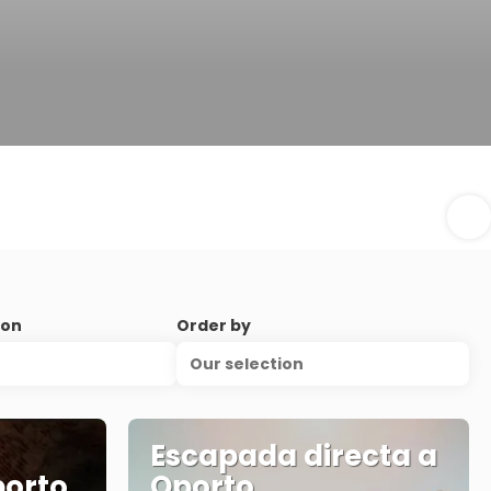
ion
Order by
Our selection
Escapada directa a
orto,
Oporto