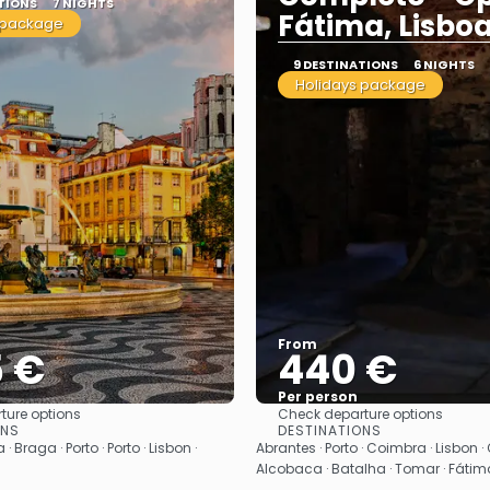
TIONS
7 NIGHTS
Fátima, Lisbo
 package
9 DESTINATIONS
6 NIGHTS
Holidays package
From
5 €
440 €
Per person
ture options
Check departure options
See
See
ONS
DESTINATIONS
· Braga · Porto · Porto · Lisbon ·
Abrantes · Porto · Coimbra · Lisbon ·
Alcobaca · Batalha · Tomar · Fátim