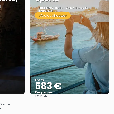
a
1 DESTINATIONS
2 TRANSPORTS
5 NIGHTS
¡Vuelos directos!
From
583 €
Per person
TO:
Porto
See
 Obidos ·
a