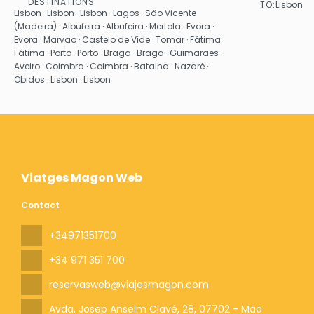
DESTINATIONS
TO:
Lisbon
See
Lisbon · Lisbon · Lisbon · Lagos · São Vicente
(Madeira) · Albufeira · Albufeira · Mertola · Evora ·
Evora · Marvao · Castelo de Vide · Tomar · Fátima ·
Fátima · Porto · Porto · Braga · Braga · Guimaraes ·
Aveiro · Coimbra · Coimbra · Batalha · Nazaré ·
Obidos · Lisbon · Lisbon
Viatges Magon Web
Contact
+34971351700
+34 971 351 700
reservasweb@viajesmagon.com
Avda. Josep Anselm Clavé, 28
, 07702 - Mao