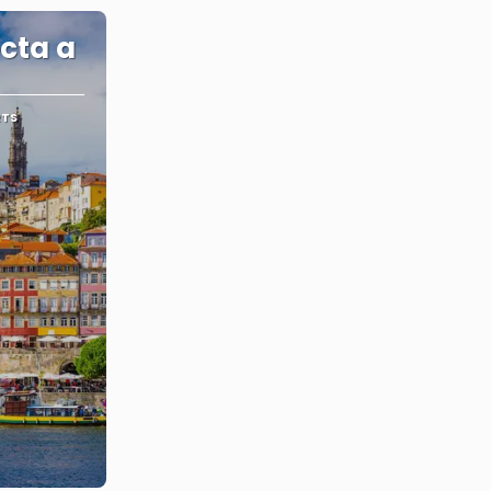
cta a
RTS