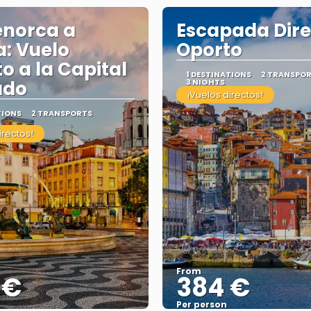
enorca a
Escapada Dire
a: Vuelo
Oporto
to a la Capital
1 DESTINATIONS
2 TRANSPO
ado
3 NIGHTS
¡Vuelos directos!
TIONS
2 TRANSPORTS
irectos!
From
 €
384 €
Per person