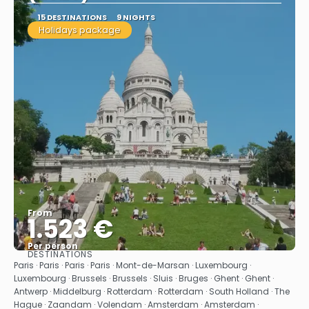
15 DESTINATIONS
9 NIGHTS
Holidays package
From
1.523 €
Per person
DESTINATIONS
See
Paris · Paris · Paris · Paris · Mont-de-Marsan · Luxembourg ·
Luxembourg · Brussels · Brussels · Sluis · Bruges · Ghent · Ghent ·
Antwerp · Middelburg · Rotterdam · Rotterdam · South Holland · The
Hague · Zaandam · Volendam · Amsterdam · Amsterdam ·