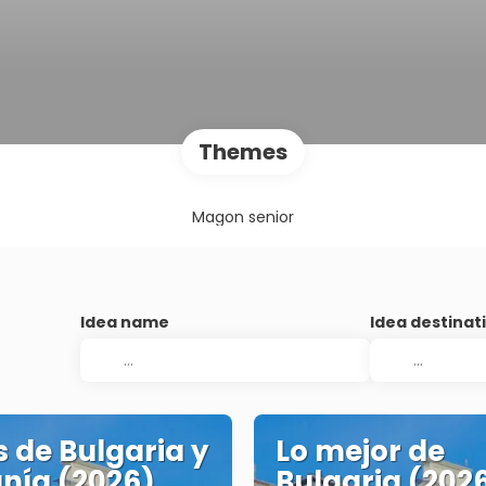
Themes
Magon senior
Idea name
Idea destinat
s de Bulgaria y
Lo mejor de
nía (2026)
Bulgaria (202