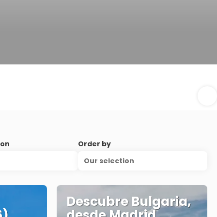
ion
Order by
Our selection
Descubre Bulgaria,
6)
desde Madrid