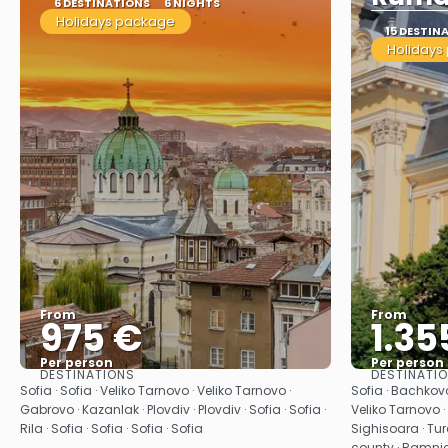
6 DESTINATIONS
6 NIGHTS
Holidays package
15 DESTIN
Holidays
From
From
975 €
1.35
Per person
Per person
DESTINATIONS
DESTINATI
See
Sofia · Sofia · Veliko Tarnovo · Veliko Tarnovo ·
Sofia · Bachkovo
Gabrovo · Kazanlak · Plovdiv · Plovdiv · Sofia · Sofia ·
Veliko Tarnovo · 
Rila · Sofia · Sofia · Sofia · Sofia
Sighisoara · Tur
county · Ramnic