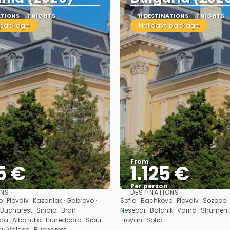
ATIONS
7 NIGHTS
11 DESTINATIONS
7 NIGHTS
 package
Holidays package
From
5 €
1.125 €
Per person
ONS
DESTINATIONS
See
See
 · Plovdiv · Kazanlak · Gabrovo ·
Sofia · Bachkovo · Plovdiv · Sozopol 
Bucharest · Sinaia · Bran ·
Nesebar · Balchik · Varna · Shumen ·
da · Alba Iulia · Hunedoara · Sibiu
Troyan · Sofia
u Valcea · Bucharest