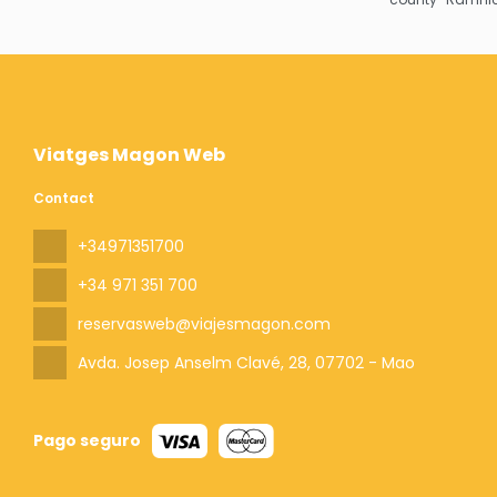
Viatges Magon Web
Contact
+34971351700
+34 971 351 700
reservasweb@viajesmagon.com
Avda. Josep Anselm Clavé, 28
, 07702 - Mao
Pago seguro