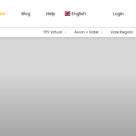
gon
Blog
Help
English
Login
TPV Virtual
Avion + Hotel
Vale Regalo