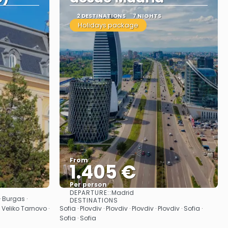
2 DESTINATIONS
7 NIGHTS
Holidays package
From
1.405 €
Per person
DEPARTURE::
Madrid
See
· Burgas ·
DESTINATIONS
 Veliko Tarnovo ·
Sofia · Plovdiv · Plovdiv · Plovdiv · Plovdiv · Sofia ·
Sofia · Sofia