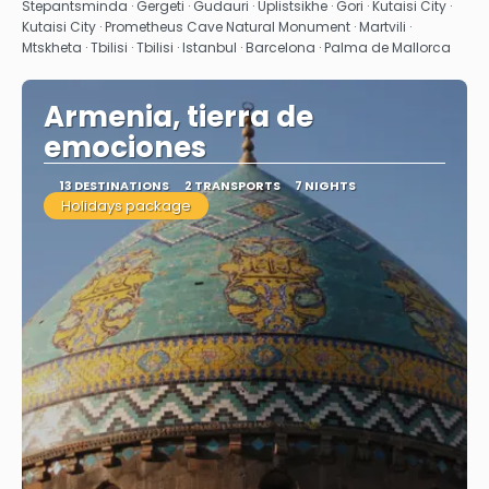
Stepantsminda · Gergeti · Gudauri · Uplistsikhe · Gori · Kutaisi City ·
Kutaisi City · Prometheus Cave Natural Monument · Martvili ·
Mtskheta · Tbilisi · Tbilisi · Istanbul · Barcelona · Palma de Mallorca
Armenia, tierra de
emociones
13 DESTINATIONS
2 TRANSPORTS
7 NIGHTS
Holidays package