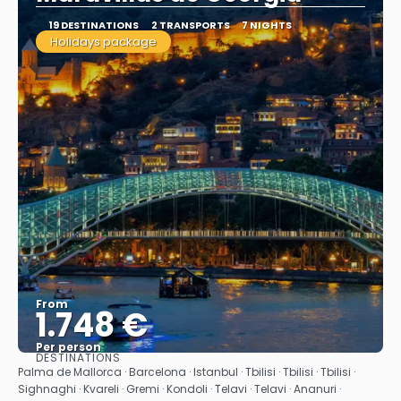
19 DESTINATIONS
2 TRANSPORTS
7 NIGHTS
Holidays package
From
1.748 €
Per person
DESTINATIONS
See
Palma de Mallorca · Barcelona · Istanbul · Tbilisi · Tbilisi · Tbilisi ·
Sighnaghi · Kvareli · Gremi · Kondoli · Telavi · Telavi · Ananuri ·