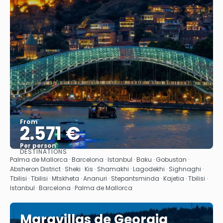
From
2.571 €
Per person
DESTINATIONS
See
Palma de Mallorca · Barcelona · Istanbul · Baku · Gobustan ·
Absheron District · Sheki · Kis · Shamakhi · Lagodekhi · Sighnaghi ·
Tbilisi · Tbilisi · Mtskheta · Ananuri · Stepantsminda · Kajetia · Tbilisi ·
Istanbul · Barcelona · Palma de Mallorca
Maravillas de Georgia