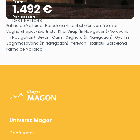
From
1.492 €
Per person
DESTINATIONS
See
Palma de Mallorca · Barcelona · Istanbul · Yerevan · Yerevan ·
Vagharshapat · Zvartnots · Khor Virap (In Navigation) · Noravank
(In Navigation) · Sevan · Garni · Geghard (In Navigation) · Gyumri ·
Saghmosavanq (In Navigation) · Yerevan · Istanbul · Barcelona ·
Palma de Mallorca
Universo Magon
Conócenos