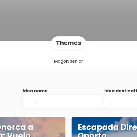
Themes
Magon senior
Idea name
Idea destinat
enorca a
Escapada Dire
a: Vuelo
Oporto