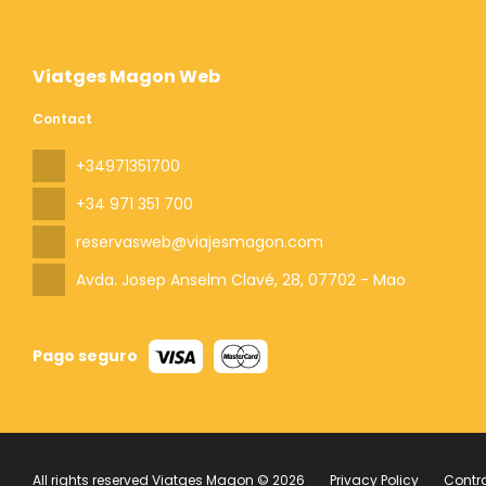
Viatges Magon Web
Contact
+34971351700
+34 971 351 700
reservasweb@viajesmagon.com
Avda. Josep Anselm Clavé, 28
, 07702 - Mao
Pago seguro
All rights reserved Viatges Magon © 2026
Privacy Policy
Contr