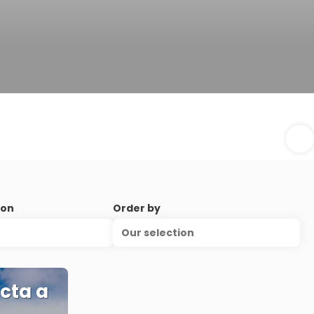
ion
Order by
Our selection
cta a