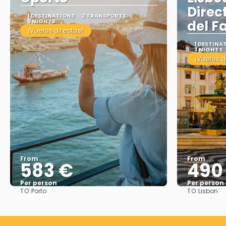
Direc
1 DESTINATIONS
2 TRANSPORTS
5 NIGHTS
del F
¡Vuelos directos!
1 DESTINA
3 NIGHTS
¡Vuelos d
From
From
583 €
490
Per person
Per person
TO:
TO:
Porto
Lisbon
See