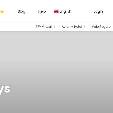
gon
Blog
Help
English
Login
TPV Virtual
Avion + Hotel
Vale Regalo
ys