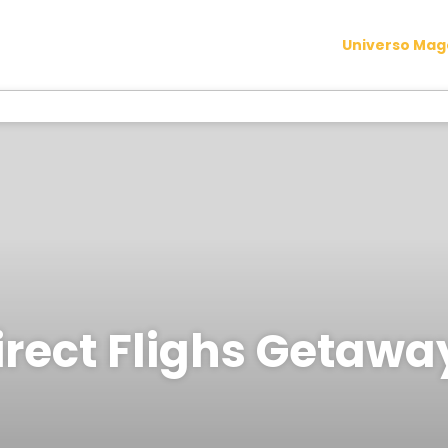
Universo Ma
irect Flighs Getawa