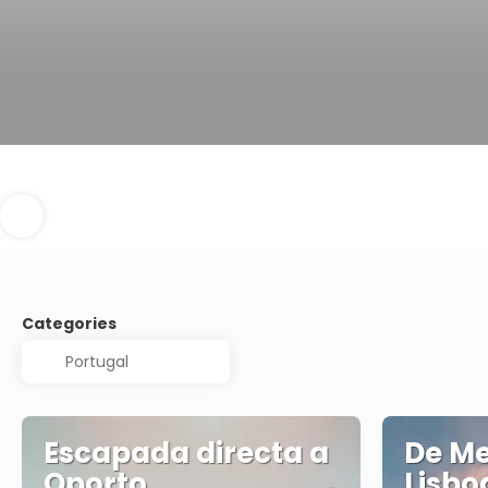
Categories
Escapada directa a
De M
Oporto
Lisbo