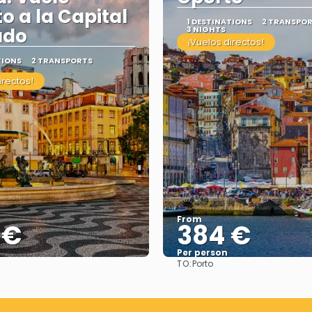
to a la Capital
1 DESTINATIONS
2 TRANSPO
ado
3 NIGHTS
¡Vuelos directos!
TIONS
2 TRANSPORTS
irectos!
From
 €
384 €
Per person
TO:
Porto
See
See