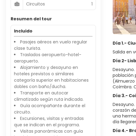
Circuitos
1
Resumen del tour
Incluido
Pasajes aéreos en vuelo regular
Día 1.- Ci
clase turista.
Salida en v
Traslados aeropuerto-hotel-
Día 2- Lis
aeropuerto.
Alojamiento y desayuno en
Desayuno. 
hoteles previstos o similares
población 
categoría superior en habitaciones
(Almuerzo 
dobles con baño/ducha.
Coímbra. C
Transporte en autocar
Día 3.- C
climatizado según ruta indicada.
Desayuno. 
Guía acompañante durante el
corazón de
circuito.
una hermos
Excursiones, visitas y entradas
día llegare
que se indican en el programa.
Día 4.- B
Visitas panorámicas con guía