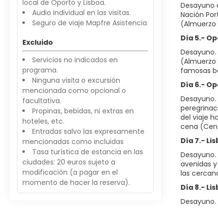
local de Oporto y Lisboa.
Desayuno e
Audio individual en las visitas.
Nación Por
Seguro de viaje Mapfre Asistencia
(Almuerzo 
Día 5.- O
Excluido
Desayuno. 
Servicios no indicados en
(Almuerzo 
programa.
famosas bo
Ninguna visita o excursión
Día 6.- Op
mencionada como opcional o
Desayuno. 
facultativa.
peregrinaci
Propinas, bebidas, ni extras en
del viaje 
hoteles, etc.
cena (Cena
Entradas salvo las expresamente
Día 7.- Li
mencionadas como incluidas
Tasa turística de estancia en las
Desayuno. 
ciudades: 20 euros sujeto a
avenidas y
modificación (a pagar en el
las cercana
momento de hacer la reserva).
Día 8.- Li
Desayuno. A