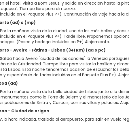
n el hotel. Visita a Bom Jesus, y salida en dirección hasta la 
tuguesa". Tiempo libre para almuerzo.
incluido en el Paquete Plus P+). Continuación de viaje hacia la 
porto (ad) o (mp)
Por la mañana visita de la ciudad, una de las más bellas y ricas
incluido en el Paquete Plus P+). Tarde libre. Proponemos opci
degas. (Paseo y bodega incluidos en P+) Alojamiento.
orto - Aveiro - Fátima - Lisboa (341 km) (ad o pc)
Salida hacia Aveiro "ciudad de los canales" la Venecia portugue
ón de la Cristiandad. Tiempo libre para visitar la basílica y alm
hasta Lisboa. Esta noche tendremos ocasión de escuchar los bel
 y espectáculo de fados incluidos en el Paquete Plus P+). Aloja
sboa (ad)
Por la mañana visita de la bella ciudad de Lisboa junto a la des
 monumentos como la Torre de Belem y el monasterio de los Jeró
s poblaciones de Sintra y Cascais, con sus villas y palacios. Aloj
sboa - Ciudad de origen
 la hora indicada, traslado al aeropuerto, para salir en vuelo regu