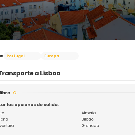
as
Portugal
Europa
Transporte a Lisboa
libre
ar las opciones de salida:
nte
Almeria
lona
Bilbao
eventura
Granada