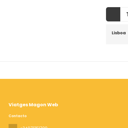
Lisboa
Viatges Magon Web
Contacto