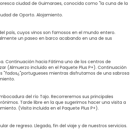
pintoresca ciudad de Guimaraes, conocida como "la cuna de la
ciudad de Oporto. Alojamiento.
 del país, cuyos vinos son famosos en el mundo entero.
onalmente un paseo en barco acabando en una de sus
sa. Continuación hacia Fátima uno de los centros de
orzar (Almuerzo incluido en el Paquete Plus P+). Continuación
los "fados¿"portugueses mientras disfrutamos de una sabrosa
miento.
embocadura del río Tajo. Recorreremos sus principales
nimos. Tarde libre en la que sugerimos hacer una visita a
amiento. (Visita incluida en el Paquete Plus P+).
lar de regreso. Llegada, fin del viaje y de nuestros servicios.