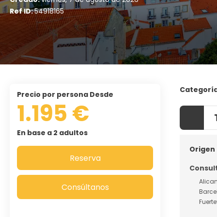
Ref ID:
54918165
Categorí
precio por persona Desde
1.195 €
En base a 2 adultos
Origen 
Reserva
Consult
Alica
Consúltanos
Barce
Fuert