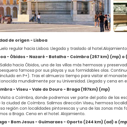
udad de origen - Lisboa
uelo regular hacia Lisboa. Llegada y traslado al hotel.Alojamiento
boa - Óbidos - Nazaré - Batalha - Coimbra (267 km) (mp) o 
Salida hacia Óbidos, una de las villas más hermosas y preserv
pesquera famosa por sus playas y sus formidables olas. Continu
incluido en P+). Tras el almuerzo tiempo para visitar el monaste
onocida mundialmente por su Universidad. Llegada y cena en el 
oimbra - Viseu - Vale do Douro - Braga (197km) (mp)
Visita a Coímbra, donde podremos ver parte del patio de las escu
 la ciudad de Coímbra. Salimos dirección Viseu, hermosa localid
a región con localidades pintorescas y una de las zonas más fam
mos a Braga. Cena en el hotel. Alojamiento.
raga - Bom Jesus - Guimaraes - Oporto (244 km) (ad) o (m