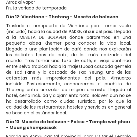
Arroz al vapor
Fruta variada de temporada
Día 12: Vientiane - Thateng - Meseta de bolaven
Traslado al aeropuerto de Vientiane para tomar vuelo
(incluido) hacia la ciudad de PAKSE, al sur del país. Llegada
a la MESETA DE BOLAVEN donde pararemos en una
pequeña aldea Khemer para conocer la vida local.
Llegada a una plantación de café donde nos explicarán
los distintos tipos de café, de los más cotizados del
mundo. Tras tomar una taza de café, el viaje continúa
entre selva tropical hacia la majestuosa cascada gemela
de Tad Fane y la cascada de Tad Yeung, una de las
cataratas más impresionantes del país. Almuerzo
incluido. Posteriormente, conoceremos el pueblito de
Thateng entre arrozales de religión animista. Llegada al
hotel, cena incluida y alojamiento.Nota: Bolaven aún no se
ha desarrollado como ciudad turística, por lo que la
calidad de los restaurantes, hoteles y servicios en general
se basa en el estándar local.
Día 13: Meseta de bolaven - Pakse - Templo wat phou
- Muang champassak
Parada en PAKSE, capital provincial, para visitar el Templo