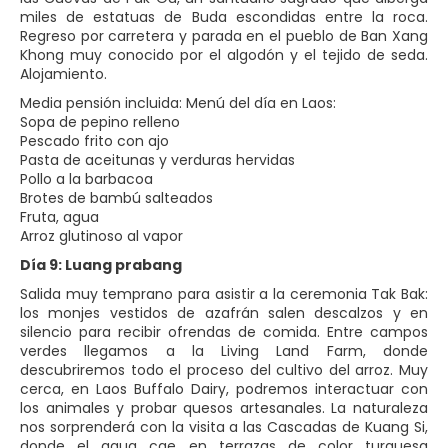
miles de estatuas de Buda escondidas entre la roca.
Regreso por carretera y parada en el pueblo de Ban Xang
Khong muy conocido por el algodón y el tejido de seda.
Alojamiento.
Media pensión incluida: Menú del día en Laos:
Sopa de pepino relleno
Pescado frito con ajo
Pasta de aceitunas y verduras hervidas
Pollo a la barbacoa
Brotes de bambú salteados
Fruta, agua
Arroz glutinoso al vapor
Día 9: Luang prabang
Salida muy temprano para asistir a la ceremonia Tak Bak:
los monjes vestidos de azafrán salen descalzos y en
silencio para recibir ofrendas de comida. Entre campos
verdes llegamos a la Living Land Farm, donde
descubriremos todo el proceso del cultivo del arroz. Muy
cerca, en Laos Buffalo Dairy, podremos interactuar con
los animales y probar quesos artesanales. La naturaleza
nos sorprenderá con la visita a las Cascadas de Kuang Si,
donde el agua cae en terrazas de color turquesa