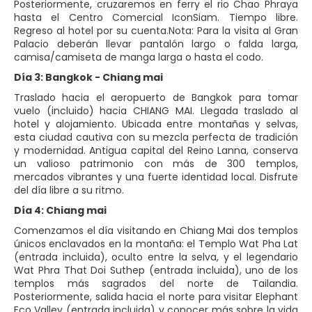
Posteriormente, cruzaremos en ferry el rio Chao Phraya
hasta el Centro Comercial IconSiam. Tiempo libre.
Regreso al hotel por su cuenta.Nota: Para la visita al Gran
Palacio deberán llevar pantalón largo o falda larga,
camisa/camiseta de manga larga o hasta el codo.
Día 3: Bangkok - Chiang mai
Traslado hacia el aeropuerto de Bangkok para tomar
vuelo (incluido) hacia CHIANG MAI. Llegada traslado al
hotel y alojamiento. Ubicada entre montañas y selvas,
esta ciudad cautiva con su mezcla perfecta de tradición
y modernidad. Antigua capital del Reino Lanna, conserva
un valioso patrimonio con más de 300 templos,
mercados vibrantes y una fuerte identidad local. Disfrute
del día libre a su ritmo.
Día 4: Chiang mai
Comenzamos el día visitando en Chiang Mai dos templos
únicos enclavados en la montaña: el Templo Wat Pha Lat
(entrada incluida), oculto entre la selva, y el legendario
Wat Phra That Doi Suthep (entrada incluida), uno de los
templos más sagrados del norte de Tailandia.
Posteriormente, salida hacia el norte para visitar Elephant
Eco Valley (entrada incluida) y conocer más sobre la vida