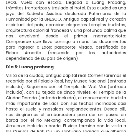
LAOS. Vuelo con escala. Llegada a Luang Prabang,
trámites fronterizos y traslado al hotel. Esta ciudad es una
joya del Sudeste Asiático declarada Patrimonio de la
Humanidad por la UNESCO. Antigua capital real y corazón
espiritual del país, combina elegantes templos budistas,
arquitectura colonial francesa y una profunda calma que
nos envolverá desde el primer momento.Nota:
Compruebe que lleva consigo a mano los documentos
para ingresar a Laos: pasaporte, visado, certificado de
Fiebre Amarilla (requerido por las autoridades
dependiendo de su país de origen)
Día 8: Luang prabang
Visita de la ciudad, antigua capital real. Comenzaremos el
recorrido por el Palacio Real, hoy Museo Nacional (entrada
incluida). Seguimos con el Templo de Wat Mai (entrada
incluida), con su tejado de cinco niveles, el Templo de la
Ciudad Dorada (entrada incluida), el monumento budista
más importante de Laos con sus techos inclinados casi
hasta el suelo y mosaicos resplandecientes. Desde allí,
nos dirigiremos al embarcadero para dar un paseo en
barca por el río Mekong, contemplando la vida local.
Almuerzo incluido a bordo. El viaje termina con la visita a
las Cuevas de Pak Ou, un santuario sagrado que alberga