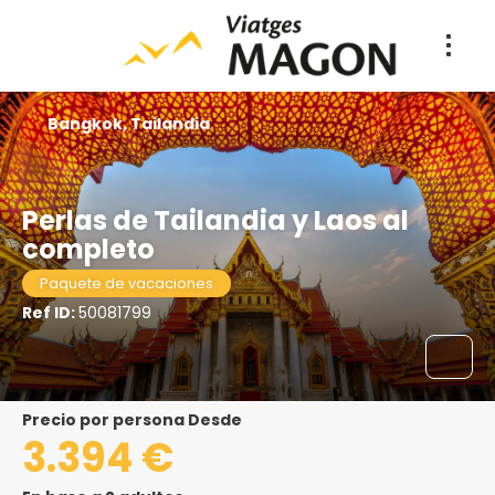
Bangkok, Tailandia
Perlas de Tailandia y Laos al
completo
Paquete de vacaciones
Ref ID:
50081799
precio por persona Desde
3.394 €