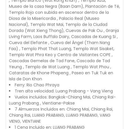
, Templo Blanco (Wat Rong Khun) , Templo Azul,
Museo de la casa Negra (Baan Dam), Plantación de Té,
Templo Rojo con subida en ascensor dentro de la
Diosa de la Misericordia , Palacio Real (Museo
Nacional), Templo Wat Mai, Templo de la Ciudad
Dorada (Wat Xieng Thong), Cuevas de Pak Ou , Granja
Living Farm, Laos Buffalo Dairy, Cascadas de Kuang Si ,
Cueva del Elefante , Cueva del Ángel (Tham Nang
Faa) , Templo Phat That Luang, Templo Wat Sisaket,
Templo Wat Phra Keo y Centro de Visitantes COPE ,
Cascadas Gemelas de Tad Fane, Cascada de Tad
Yeung , Templo de Wat Luang , Templo Wat Phou ,
Cataratas de Khone Phapeng , Paseo en Tuk Tuk en
Isla de Don Khon
Ferry: Rio Chao Phraya
Tren alta velocidad: Luang Prabang - Vang Vieng
Vuelos incluidos: Bangkok-Chiang Mai, Chiang Rai-
Luang Prabang , Vientiane-Pakse
7 Almuerzos Incluidos en: Chiang Mai, Chiang Rai,
Chiang Rai, LUANG PRABANG, LUANG PRABANG, VANG
VIENG, VIENTIANE
1 Cena Incluido en: LUANG PRABANG