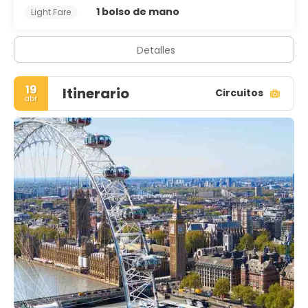
1 bolso de mano
Light Fare
Detalles
19
Itinerario
Circuitos
abr