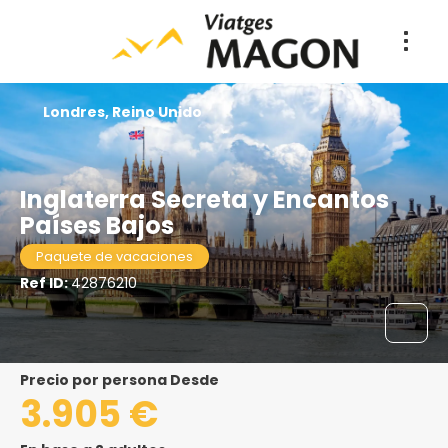
Londres, Reino Unido
Inglaterra Secreta y Encantos
Países Bajos
Paquete de vacaciones
Ref ID:
42876210
precio por persona Desde
3.905 €