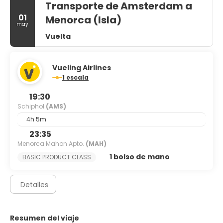
Transporte de Amsterdam a
01
Menorca (Isla)
may
Vuelta
Vueling Airlines
1 escala
19:30
Schiphol
(AMS)
4h 5m
23:35
Menorca Mahon Apto.
(MAH)
1 bolso de mano
BASIC PRODUCT CLASS
Detalles
Resumen del viaje