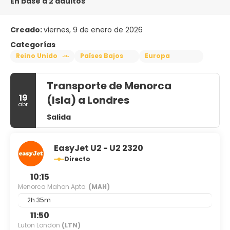
En base a 2 adultos
Creado:
viernes, 9 de enero de 2026
Categorías
Reino Unido
Países Bajos
Europa
Transporte de Menorca
19
(Isla) a Londres
abr
Salida
EasyJet U2 - U2 2320
Directo
10:15
Menorca Mahon Apto.
(MAH)
2h 35m
11:50
Luton London
(LTN)