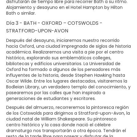
disfrutarán de tiempo libre para recorrer Bath a su ritmo.
Alojamiento y desayuno en el Hotel Hampton by Hilton
Bath o similar.
Día 3 - BATH - OXFORD – COTSWOLDS -
STRATFORD-UPON-AVON
Después del desayuno, iniciaremos nuestro recorrido
hacia Oxford, una ciudad impregnada de siglos de historia
académica. Realizaremos una visita a pie por el centro
histórico, explorando sus emblemáticos colleges,
bibliotecas y edificios universitarios. La Universidad de
Oxford ha formado a algunos de los pensadores más
influyentes de la historia, desde Stephen Hawking hasta
Oscar Wilde. Entre los lugares destacados, visitaremos la
Bodleian Library, un verdadero templo del conocimiento, y
pasearemos por las calles que han inspirado a
generaciones de estudiantes y escritores.
Después del almuerzo, recorreremos la pintoresca región
de los Cotswolds para dirigirnos a Stratford-upon-Avon, la
ciudad natal de William Shakespeare. Su pintoresco
centro histórico y la casa donde nació el célebre
dramaturgo nos transportarán a otra época. Tendrán el
resto de la tarde libre para pasear y disfrutar de la