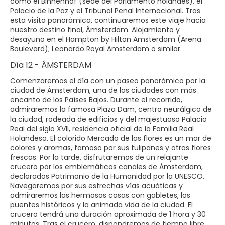
como el Binnenhof (sede del Parlamento holandés), el
Palacio de la Paz y el Tribunal Penal Internacional. Tras
esta visita panorámica, continuaremos este viaje hacia
nuestro destino final, Ámsterdam. Alojamiento y
desayuno en el Hampton by Hilton Amsterdam (Arena
Boulevard); Leonardo Royal Amsterdam o similar.
Día 12 - ÁMSTERDAM
Comenzaremos el día con un paseo panorámico por la
ciudad de Ámsterdam, una de las ciudades con más
encanto de los Países Bajos. Durante el recorrido,
admiraremos la famosa Plaza Dam, centro neurálgico de
la ciudad, rodeada de edificios y del majestuoso Palacio
Real del siglo XVII, residencia oficial de la Familia Real
Holandesa. El colorido Mercado de las flores es un mar de
colores y aromas, famoso por sus tulipanes y otras flores
frescas. Por la tarde, disfrutaremos de un relajante
crucero por los emblemáticos canales de Ámsterdam,
declarados Patrimonio de la Humanidad por la UNESCO.
Navegaremos por sus estrechas vías acuáticas y
admiraremos las hermosas casas con gabletes, los
puentes históricos y la animada vida de la ciudad. El
crucero tendrá una duración aproximada de 1 hora y 30
minutos. Tras el crucero, dispondremos de tiempo libre