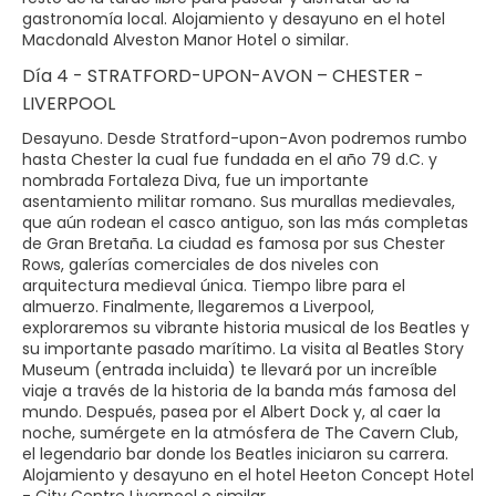
gastronomía local. Alojamiento y desayuno en el hotel
Macdonald Alveston Manor Hotel o similar.
Día 4 - STRATFORD-UPON-AVON – CHESTER -
LIVERPOOL
Desayuno. Desde Stratford-upon-Avon podremos rumbo
hasta Chester la cual fue fundada en el año 79 d.C. y
nombrada Fortaleza Diva, fue un importante
asentamiento militar romano. Sus murallas medievales,
que aún rodean el casco antiguo, son las más completas
de Gran Bretaña. La ciudad es famosa por sus Chester
Rows, galerías comerciales de dos niveles con
arquitectura medieval única. Tiempo libre para el
almuerzo. Finalmente, llegaremos a Liverpool,
exploraremos su vibrante historia musical de los Beatles y
su importante pasado marítimo. La visita al Beatles Story
Museum (entrada incluida) te llevará por un increíble
viaje a través de la historia de la banda más famosa del
mundo. Después, pasea por el Albert Dock y, al caer la
noche, sumérgete en la atmósfera de The Cavern Club,
el legendario bar donde los Beatles iniciaron su carrera.
Alojamiento y desayuno en el hotel Heeton Concept Hotel
- City Centre Liverpool o similar.