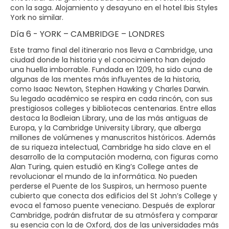
con la saga. Alojamiento y desayuno en el hotel Ibis Styles
York no similar.
Día 6 - YORK – CAMBRIDGE – LONDRES
Este tramo final del itinerario nos lleva a Cambridge, una
ciudad donde la historia y el conocimiento han dejado
una huella imborrable. Fundada en 1209, ha sido cuna de
algunas de las mentes más influyentes de la historia,
como Isaac Newton, Stephen Hawking y Charles Darwin.
Su legado académico se respira en cada rincón, con sus
prestigiosos colleges y bibliotecas centenarias. Entre ellas
destaca la Bodleian Library, una de las más antiguas de
Europa, y la Cambridge University Library, que alberga
millones de volúmenes y manuscritos históricos. Además
de su riqueza intelectual, Cambridge ha sido clave en el
desarrollo de la computación moderna, con figuras como
Alan Turing, quien estudió en King’s College antes de
revolucionar el mundo de la informática. No pueden
perderse el Puente de los Suspiros, un hermoso puente
cubierto que conecta dos edificios del St John’s College y
evoca el famoso puente veneciano. Después de explorar
Cambridge, podrán disfrutar de su atmósfera y comparar
su esencia con la de Oxford, dos de las universidades más