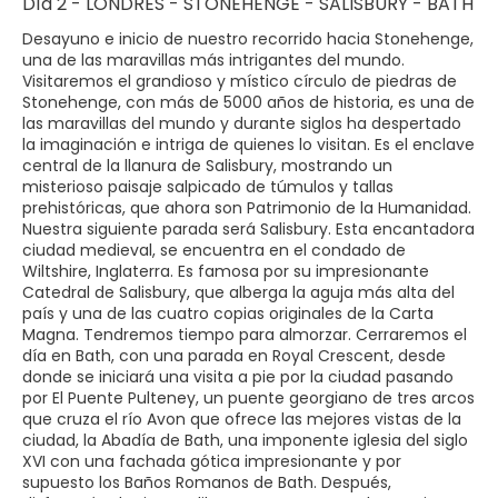
Día 2 - LONDRES - STONEHENGE - SALISBURY - BATH
Desayuno e inicio de nuestro recorrido hacia Stonehenge,
una de las maravillas más intrigantes del mundo.
Visitaremos el grandioso y místico círculo de piedras de
Stonehenge, con más de 5000 años de historia, es una de
las maravillas del mundo y durante siglos ha despertado
la imaginación e intriga de quienes lo visitan. Es el enclave
central de la llanura de Salisbury, mostrando un
misterioso paisaje salpicado de túmulos y tallas
prehistóricas, que ahora son Patrimonio de la Humanidad.
Nuestra siguiente parada será Salisbury. Esta encantadora
ciudad medieval, se encuentra en el condado de
Wiltshire, Inglaterra. Es famosa por su impresionante
Catedral de Salisbury, que alberga la aguja más alta del
país y una de las cuatro copias originales de la Carta
Magna. Tendremos tiempo para almorzar. Cerraremos el
día en Bath, con una parada en Royal Crescent, desde
donde se iniciará una visita a pie por la ciudad pasando
por El Puente Pulteney, un puente georgiano de tres arcos
que cruza el río Avon que ofrece las mejores vistas de la
ciudad, la Abadía de Bath, una imponente iglesia del siglo
XVI con una fachada gótica impresionante y por
supuesto los Baños Romanos de Bath. Después,