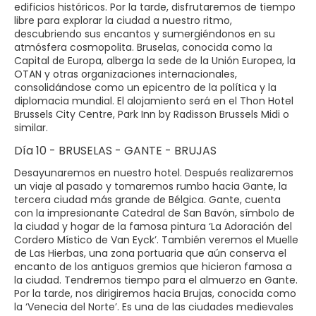
edificios históricos. Por la tarde, disfrutaremos de tiempo
libre para explorar la ciudad a nuestro ritmo,
descubriendo sus encantos y sumergiéndonos en su
atmósfera cosmopolita. Bruselas, conocida como la
Capital de Europa, alberga la sede de la Unión Europea, la
OTAN y otras organizaciones internacionales,
consolidándose como un epicentro de la política y la
diplomacia mundial. El alojamiento será en el Thon Hotel
Brussels City Centre, Park Inn by Radisson Brussels Midi o
similar.
Día 10 - BRUSELAS - GANTE - BRUJAS
Desayunaremos en nuestro hotel. Después realizaremos
un viaje al pasado y tomaremos rumbo hacia Gante, la
tercera ciudad más grande de Bélgica. Gante, cuenta
con la impresionante Catedral de San Bavón, símbolo de
la ciudad y hogar de la famosa pintura ‘La Adoración del
Cordero Místico de Van Eyck’. También veremos el Muelle
de Las Hierbas, una zona portuaria que aún conserva el
encanto de los antiguos gremios que hicieron famosa a
la ciudad. Tendremos tiempo para el almuerzo en Gante.
Por la tarde, nos dirigiremos hacia Brujas, conocida como
la ‘Venecia del Norte’. Es una de las ciudades medievales