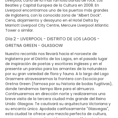
Liverpool, cuna de la más famosa banda de rock: Los
Beatles y Capital Europea de la Cultura en 2008. En
Liverpool encontramos uno de los puertos más grandes
de Inglaterra, con la conocida zona de “Albert Dock”.
Cena, alojamiento y desayuno en el Hotel Delta by
Marriott Liverpool City Centre, Mercure Liverpool Atlantic
Tower o similar.
Día 2 - LIVERPOOL - DISTRITO DE LOS LAGOS -
GRETNA GREEN - GLASGOW
Nuestro recorrido nos llevará hacia el noroeste de
Inglaterra por el Distrito de los Lagos, en el pasado lugar
de inspiración de poetas y escritores ingleses y en el
presente un paraíso para los amantes de la naturaleza
por su gran variedad de flora y fauna. A lo largo del Lago
Grasmere atravesaremos la frontera con Escocia por
Gretna Green (famosa por su historia de bodas fugitivas),
donde tendremos tiempo libre para el almuerzo.
Continuaremos en dirección norte y realizaremos una
breve visita de la tercera ciudad más grande del Reino
Unido: Glasgow. Te cautivará su arquitectura Victoriana y
su encanto único. Apodada cariñosamente "Glasvegas",
esta ciudad te ofrece una mezcla perfecta de cultura,