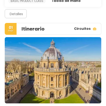
1 bolso de mano
BASIC PRODUCT CLASS
Detalles
01
Itinerario
Circuitos
mar