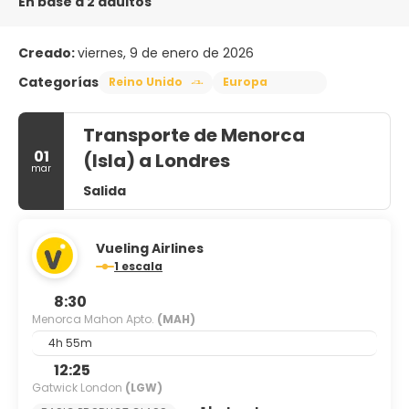
En base a 2 adultos
Creado:
viernes, 9 de enero de 2026
Categorías
Reino Unido
Europa
Transporte de Menorca
01
(Isla) a Londres
mar
Salida
Vueling Airlines
1 escala
8:30
Menorca Mahon Apto.
(MAH)
4h 55m
12:25
Gatwick London
(LGW)