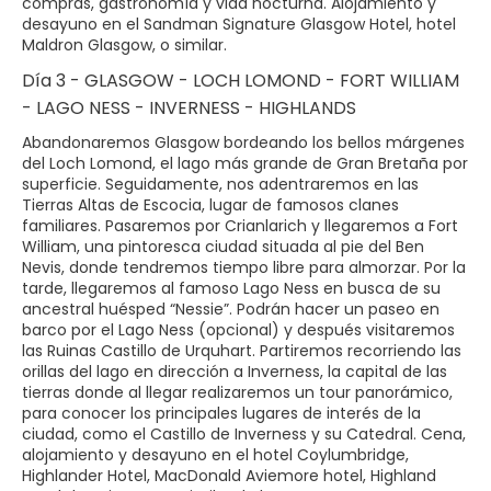
compras, gastronomía y vida nocturna. Alojamiento y
desayuno en el Sandman Signature Glasgow Hotel, hotel
Maldron Glasgow, o similar.
Día 3 - GLASGOW - LOCH LOMOND - FORT WILLIAM
- LAGO NESS - INVERNESS - HIGHLANDS
Abandonaremos Glasgow bordeando los bellos márgenes
del Loch Lomond, el lago más grande de Gran Bretaña por
superficie. Seguidamente, nos adentraremos en las
Tierras Altas de Escocia, lugar de famosos clanes
familiares. Pasaremos por Crianlarich y llegaremos a Fort
William, una pintoresca ciudad situada al pie del Ben
Nevis, donde tendremos tiempo libre para almorzar. Por la
tarde, llegaremos al famoso Lago Ness en busca de su
ancestral huésped “Nessie”. Podrán hacer un paseo en
barco por el Lago Ness (opcional) y después visitaremos
las Ruinas Castillo de Urquhart. Partiremos recorriendo las
orillas del lago en dirección a Inverness, la capital de las
tierras donde al llegar realizaremos un tour panorámico,
para conocer los principales lugares de interés de la
ciudad, como el Castillo de Inverness y su Catedral. Cena,
alojamiento y desayuno en el hotel Coylumbridge,
Highlander Hotel, MacDonald Aviemore hotel, Highland