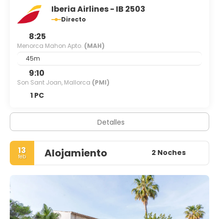
Iberia Airlines - IB 2503
Directo
8:25
Menorca Mahon Apto.
(MAH)
45m
9:10
Son Sant Joan, Mallorca
(PMI)
1 PC
Detalles
13
Alojamiento
2 Noches
feb