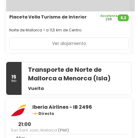
Excelente
Placeta Vella Turismo de Interior
S
9,2
298
Norte de Mallorca > a 11,5 km de Centro
N
Ver alojamiento
Transporte de Norte de
15
Mallorca a Menorca (Isla)
feb
Vuelta
Iberia Airlines - IB 2496
Directo
21:00
Son Sant Joan, Mallorca
(PMI)