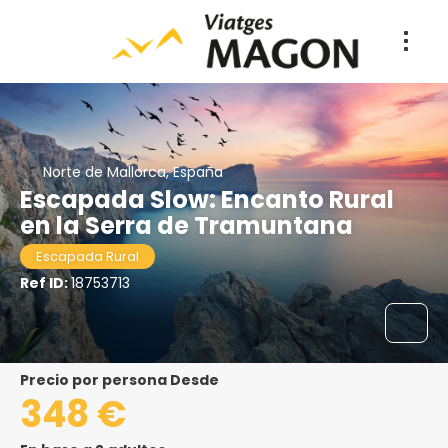
Norte de Mallorca, España
Escapada Slow: Encanto Rural
en la Serra de Tramuntana
Escapada Rural
Ref ID:
18753713
precio por persona Desde
348 €