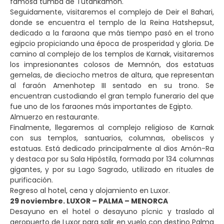
famosa tumba de Tutankamón.
Seguidamente, visitaremos el complejo de Deir el Bahari,
donde se encuentra el templo de la Reina Hatshepsut,
dedicado a la faraona que más tiempo pasó en el trono
egipcio propiciando una época de prosperidad y gloria. De
camino al complejo de los templos de Karnak, visitaremos
los impresionantes colosos de Memnón, dos estatuas
gemelas, de dieciocho metros de altura, que representan
al faraón Amenhotep III sentado en su trono. Se
encuentran custodiando el gran templo funerario del que
fue uno de los faraones más importantes de Egipto.
Almuerzo en restaurante.
Finalmente, llegaremos al complejo religioso de Karnak
con sus templos, santuarios, columnas, obeliscos y
estatuas. Está dedicado principalmente al dios Amón-Ra
y destaca por su Sala Hipóstila, formada por 134 columnas
gigantes, y por su Lago Sagrado, utilizado en rituales de
purificación.
Regreso al hotel, cena y alojamiento en Luxor.
29 noviembre. LUXOR – PALMA – MENORCA
Desayuno en el hotel o desayuno pícnic y traslado al
aeropuerto de Luxor para salir en vuelo con destino Palma