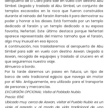
aeropuerto de El Cairo para salir en vuelo con destino Abu
Simbel. Llegada y traslado al Abu Simbel, un conjunto de
templos excavados en la roca que fueron construidos
durante el reinado del faraón Ramsés II para demostrar su
poder y honrar a los dioses. Está formado por un templo
dedicado al faraón y un templo dedicado a su esposa
favorita, Nefertari. Este último destaca porque Nefertari
aparece representada del mismo tamaño que el faraón,
algo muy inusual en esa época.
A continuación, nos trasladaremos al aeropuerto de Abu
Simbel para salir en vuelo con destino Aswan. Llegada a
Aswan, recogida de equipajes y traslado al crucero en el
que seguiremos nuestro viaje.
Almuerzo a bordo.
Por la tarde daremos un paseo en faluca, un tipo de
barco de vela tradicional egipcio que navega sin motor
por el Nilo. Antiguamente, era utilizado para el transporte
de personas y mercancías.
EXCURSIÓN OPCIONAL: Visita al Poblado Nubio.
Precio: 65€
Ubicado muy cerca de Aswan, visitar el Pueblo Nubio es un
viaje al pasado y al modo de vida tradicional de una