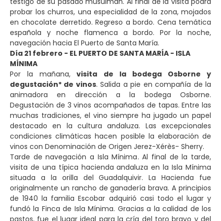
testigo de su pasado musulmán. Al final de la visita podrá
probar los churros, una especialidad de la zona, mojados
en chocolate derretido. Regreso a bordo. Cena temática
española y noche flamenca a bordo. Por la noche,
navegación hacia El Puerto de Santa María.
Día 21 febrero - EL PUERTO DE SANTA MARÍA - ISLA
MÍNIMA
Por la mañana,
visita de la bodega Osborne y
degustación* de vinos
. Salida a pie en compañía de la
animadora en dirección a la bodega Osborne.
Degustación de 3 vinos acompañados de tapas. Entre las
muchas tradiciones, el vino siempre ha jugado un papel
destacado en la cultura andaluza. Las excepcionales
condiciones climáticas hacen posible la elaboración de
vinos con Denominación de Origen Jerez-Xérès- Sherry.
Tarde de navegación a Isla Mínima. Al final de la tarde,
visita de una típica hacienda andaluza en la Isla Mínima
situada a la orilla del Guadalquivir. La Hacienda fue
originalmente un rancho de ganadería brava. A principios
de 1940 la familia Escobar adquirió casi todo el lugar y
fundó la Finca de Isla Mínima. Gracias a la calidad de los
pastos, fue el lugar ideal para la cría del toro bravo y del