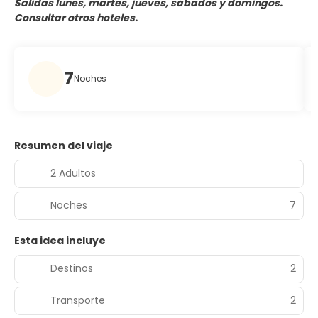
Salidas lunes, martes, jueves, sábados y domingos.
Consultar otros hoteles.
7
Noches
Resumen del viaje
2 Adultos
Noches
7
Esta idea incluye
Destinos
2
Transporte
2