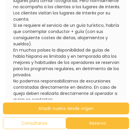
lugares para tomar fotografías. Pero normalmente
no acompaña a los clientes a los lugares de interés.
Los clientes visitan los lugares de interés por su
cuenta.
Si se requiere el servicio de un guía turístico, habría
que contemplar conductor + guía (con sus
consiguiente costes de dietas, alojamientos y
sueldos).
En muchos países la disponibilidad de guías de
habla hispana es limitada y en temporada alta los
mejores y habituales de los operadores se reservan
para los programas regulares, en detrimento de los
privados.
No podemos responsabilizarnos de excursiones
contratadas directamente en destino. En caso de
queja deben realizarla directamente al operador a
quien se contraten.
SOBRE ALOJAMIENTOS Y HABITACIONES:
Añadir vuelos desde origen
Una vez realizada la reserva, si el hotel de programa
no tuviera disponibilidad se ofrecerá otro de
Consúltanos
Reserva
características similares. Los operadores pueden
cambiar el hotel, incluso estando el pasajero en