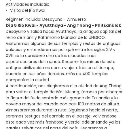
Actividades incluídas:
Visita del Río Kwai
Régimen incluido: Desayuno - Almuerzo
Día 5 Rio Kwai - Ayutthaya - Ang Thong - Phitsanulok
Desayuno y salida hacia Ayutthaya, la antigua capital del
reino de Siam y Patrimonio Mundial de la UNESCO.
Visitaremos algunos de sus templos y restos de antiguos
palacios y entenderemos por qué entre los siglos XIV y
XVIII se la consideró una de las ciudades más
espectaculares del mundo. Recorrer las ruinas de esta
antigua civilización es como viajar atrás en el tiempo,
cuando en sus años dorados, más de 400 templos
componían la ciudad.
A continuación, nos dirigiremos a la ciudad de Ang Thong
para visitar el templo de Wat Muang, famoso por albergar
la figura del Buda sentado más grande de Tailandia y la
novena mayor del mundo con casi 100 metros de altura.
Almorzaremos durante la ruta. Siguiendo hacia el norte,
seremos testigos del cambio en el paisaje, volviéndose
este cada vez más frondoso y verde, adelantando ya los
parajes selváticos del norte del país. Llegaremos a