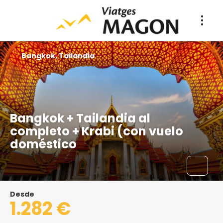
Bangkok, Tailandia
Bangkok + Tailandia al
completo + Krabi (con vuelo
doméstico
Desde
1.282 €