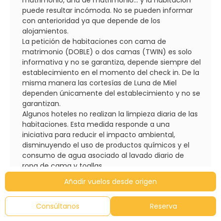
puede resultar incómoda. No se pueden informar
con anterioridad ya que depende de los
alojamientos.
La petición de habitaciones con cama de
matrimonio (DOBLE) o dos camas (TWIN) es solo
informativa y no se garantiza, depende siempre del
establecimiento en el momento del check in. De la
misma manera las cortesías de Luna de Miel
dependen únicamente del establecimiento y no se
garantizan.
Algunos hoteles no realizan la limpieza diaria de las
habitaciones. Esta medida responde a una
iniciativa para reducir el impacto ambiental,
disminuyendo el uso de productos químicos y el
consumo de agua asociado al lavado diario de
ropa de cama y toallas.
En algunos países existe un impuesto local que no
Añadir vuelos desde origen
está incluido en el precio de la reserva y deberá ser
abonados directamente en el establecimiento y/o
Consúltanos
Reserva
aeropuerto correspondiente.
Algunos países no cumplen los mismos estándares