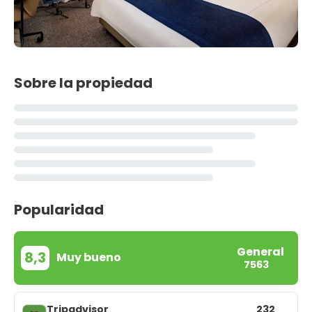
Sobre la propiedad
Popularidad
General
8,3
Muy bueno
7563
Tripadvisor
232