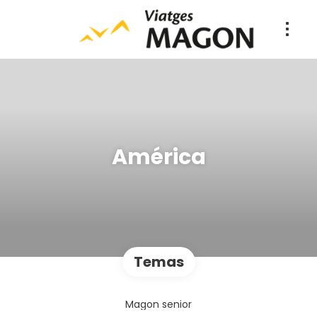
América
Temas
Magon senior