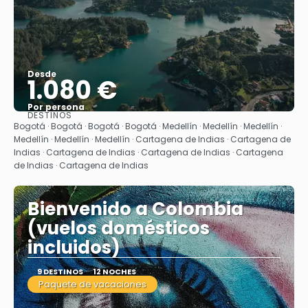
Desde
1.080 €
Por persona
DESTINOS
Ver
Bogotá · Bogotá · Bogotá · Bogotá · Medellín · Medellín · Medellín ·
Medellín · Medellín · Medellín · Cartagena de Indias · Cartagena de
Indias · Cartagena de Indias · Cartagena de Indias · Cartagena
de Indias · Cartagena de Indias
Bienvenido a Colombia
(vuelos domésticos
incluidos)
9 DESTINOS
12 NOCHES
Paquete de vacaciones