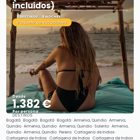
incluidos)
5 DESTINOS
8 NOCHES
Paquete de vacaciones
Desde
1.382 €
Por persona
DESTINOS
Ver
Bogotá · Bogotá · Bogotá · Bogotá · Armenia, Quindio · Armenia,
Quindio · Armenia, Quindio · Armenia, Quindio · Salento · Armenia,
Quindio · Armenia, Quindio · Pereira · Cartagena de Indias ·
Cartagena de Indias · Cartagena de Indias · Cartagena de Indias