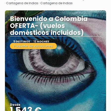
· Cartagena de Indias · Cartagena de Indias
Bienvenido a Colombia
OFERTA- (vuelos
domésticos incluidos)
5 DESTINOS
12 NOCHES
Paquete de vacaciones
Desde
1.543 €