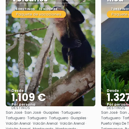
6 DESTINOS
10 NOCHES
7 DESTINO
Paquete de vacaciones
Paquete 
Desde
Desde
1.109 €
1.32
Por persona
Por person
DESTINOS
DESTINOS
Ver
San José · San José · Guapiles · Tortuguero ·
San José · San J
Tortuguero · Tortuguero · Tortuguero · Guapiles ·
Tortuguero · Tor
Volcán Arenal · Volcán Arenal · Volcán Arenal ·
Puerto Viejo De 
Volcán Arenal · Monteverde · Monteverde ·
Talamanca · Pue