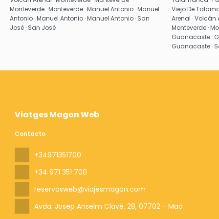
Monteverde · Monteverde · Manuel Antonio · Manuel
Viejo De Talama
Antonio · Manuel Antonio · Manuel Antonio · San
Arenal · Volcán 
José · San José
Monteverde · Mo
Guanacaste · G
Guanacaste · Sa
Viatges Magon Web
Contacto
+34971351700
+34 971 351 700
reservasweb@viajesmagon.com
Avda. Josep Anselm Clavé, 28
, 07702 - Mao