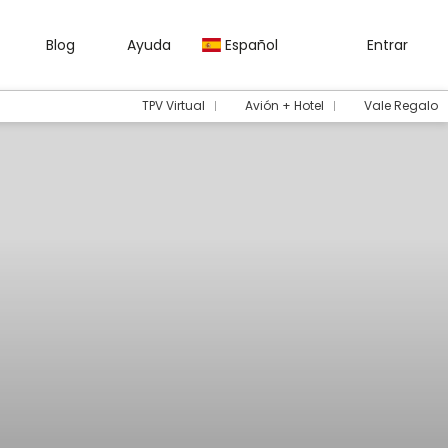
Blog
Ayuda
Español
Entrar
TPV Virtual
Avión + Hotel
Vale Regalo