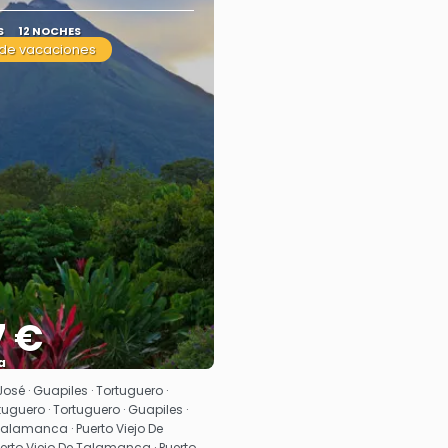
S
12 NOCHES
de vacaciones
7 €
a
Ver
osé · Guapiles · Tortuguero ·
tuguero · Tortuguero · Guapiles ·
Talamanca · Puerto Viejo De
rto Viejo De Talamanca · Puerto