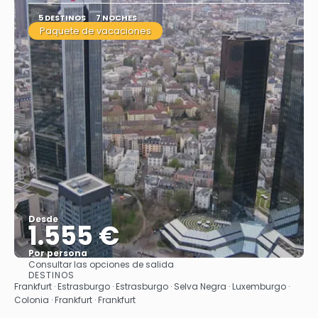
5 DESTINOS
7 NOCHES
Paquete de vacaciones
Desde
1.555 €
Por persona
Consultar las opciones de salida
Ver
DESTINOS
Frankfurt · Estrasburgo · Estrasburgo · Selva Negra · Luxemburgo ·
Colonia · Frankfurt · Frankfurt