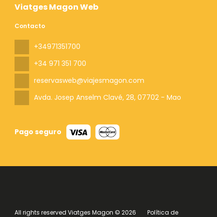
Viatges Magon Web
Contacto
+34971351700
+34 971 351 700
reservasweb@viajesmagon.com
Avda. Josep Anselm Clavé, 28
, 07702 - Mao
Pago seguro
All rights reserved Viatges Magon © 2026
Política de