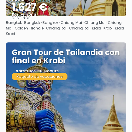
Desde
1.627 €
Por persona
DESTINOS
Ver
Bangkok · Bangkok · Bangkok · Chiang Mai · Chiang Mai · Chiang
Mai · Golden Triangle · Chiang Rai · Chiang Rai · Krabi · Krabi · Krabi ·
Krabi
Gran Tour de Tailandia con
final en Krabi
9 DESTINOS
10 NOCHES
Paquete de vacaciones