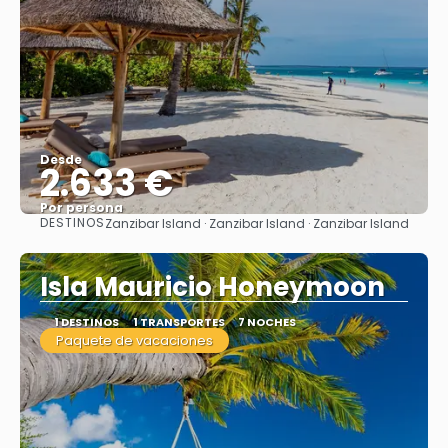
Desde
2.633 €
Por persona
DESTINOS
Zanzibar Island · Zanzibar Island · Zanzibar Island
Ver
Isla Mauricio Honeymoon
1 DESTINOS
1 TRANSPORTES
7 NOCHES
Paquete de vacaciones