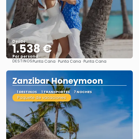
Desde
1.538 €
Por persona
DESTINOS
Punta Cana · Punta Cana · Punta Cana
Ver
Zanzibar Honeymoon
1 DESTINOS
1 TRANSPORTES
7 NOCHES
Paquete de vacaciones