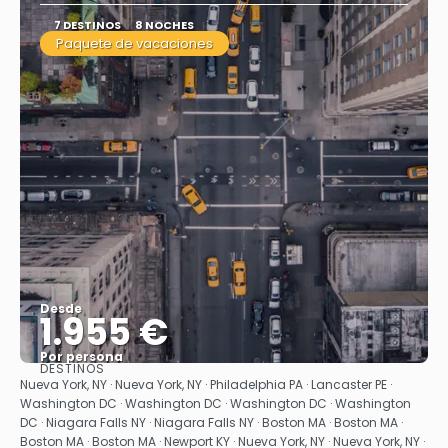
7 DESTINOS
8 NOCHES
Paquete de vacaciones
Desde
1.955 €
Por persona
DESTINOS
Ver
Nueva York, NY · Nueva York, NY · Philadelphia PA · Lancaster PE ·
Washington DC · Washington DC · Washington DC · Washington
DC · Niagara Falls NY · Niagara Falls NY · Boston MA · Boston MA ·
Boston MA · Boston MA · Newport KY · Nueva York, NY · Nueva York, NY ·