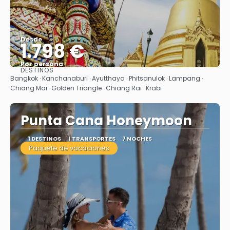
Desde
1.798 €
Por persona
DESTINOS
Ver
Bangkok · Kanchanaburi · Ayutthaya · Phitsanulok · Lampang ·
Chiang Mai · Golden Triangle · Chiang Rai · Krabi
Punta Cana Honeymoon
1 DESTINOS
1 TRANSPORTES
7 NOCHES
Paquete de vacaciones