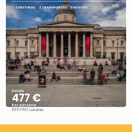
1 DESTINOS
2 TRANSPORTES
3 NOCHES
Desde
477 €
Por persona
DESTINO:
Londres
Ver