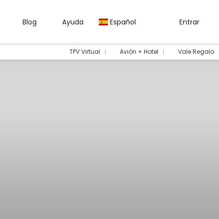
Blog
Ayuda
Español
Entrar
TPV Virtual
Avión + Hotel
Vale Regalo