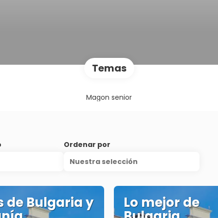
Temas
Magon senior
o
Ordenar por
Nuestra selección
s de Bulgaria y
Lo mejor de
nía
Bulgaria