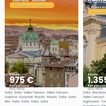
6 DESTINOS
6 NOCHES
Paquete de vacaciones
15 DESTIN
Paquete 
Desde
Desde
975 €
1.35
Por persona
Por person
DESTINOS
DESTINOS
Ver
Sofia · Sofia · Veliko Tarnovo · Veliko Tarnovo ·
Sofia · Bachkovo
Gabrovo · Kazanlak · Plovdiv · Plovdiv · Sofia · Sofia ·
Veliko Tarnovo · 
Rila · Sofia · Sofia · Sofia · Sofia
Sighisoara · Tur
Hunedoara · Sib