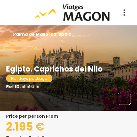
Palma de Mallorca, Spain
Egipto, Caprichos del Nilo
Holidays package
Ref ID:
55593119
price per person From
2.195 €