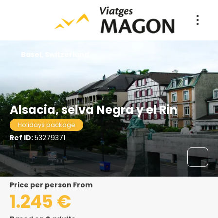
Basel, Switzerland
Alsacia, selva Negra y el Rin
Holidays package
Ref ID:
53279371
price per person From
1.245 €