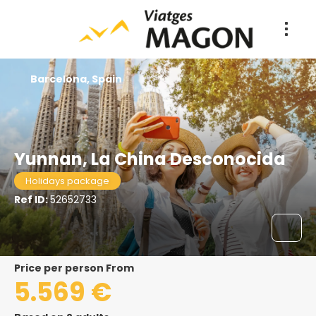
Barcelona, Spain
Yunnan, La China Desconocida
Holidays package
Ref ID:
52652733
price per person From
5.569 €