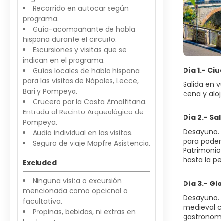
Recorrido en autocar según
programa.
Guía-acompañante de habla
hispana durante el circuito.
Escursiones y visitas que se
indican en el programa.
Día 1.- Ci
Guías locales de habla hispana
para las visitas de Nápoles, Lecce,
Salida en v
Bari y Pompeya.
cena y alo
Crucero por la Costa Amalfitana.
Entrada al Recinto Arqueológico de
Día 2.- Sa
Pompeya.
Desayuno. 
Audio individual en las visitas.
para poder
Seguro de viaje Mapfre Asistencia.
Patrimonio
hasta la p
Excluded
Ninguna visita o excursión
Día 3.- Gi
mencionada como opcional o
Desayuno. 
facultativa.
medieval co
Propinas, bebidas, ni extras en
gastronomía