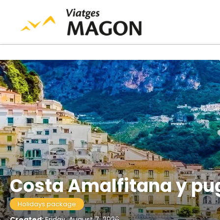
Costa Amalfitana y pug
Holidays package
Created:
Friday, August 7, 2026