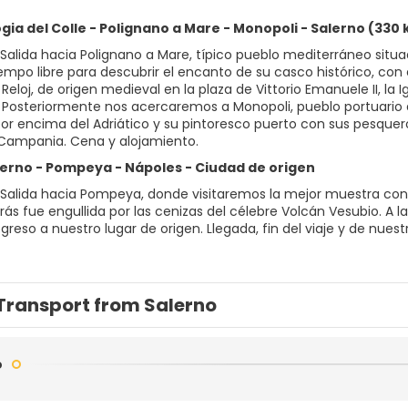
ogia del Colle - Polignano a Mare - Monopoli - Salerno (330
Salida hacia Polignano a Mare, típico pueblo mediterráneo situad
empo libre para descubrir el encanto de su casco histórico, con 
 Reloj, de origen medieval en la plaza de Vittorio Emanuele II, la 
 Posteriormente nos acercaremos a Monopoli, pueblo portuario q
r encima del Adriático y su pintoresco puerto con sus pesqueros
Campania. Cena y alojamiento.
alerno - Pompeya - Nápoles - Ciudad de origen
Salida hacia Pompeya, donde visitaremos la mejor muestra co
rás fue engullida por las cenizas del célebre Volcán Vesubio. A l
greso a nuestro lugar de origen. Llegada, fin del viaje y de nuestr
Transport from Salerno
o