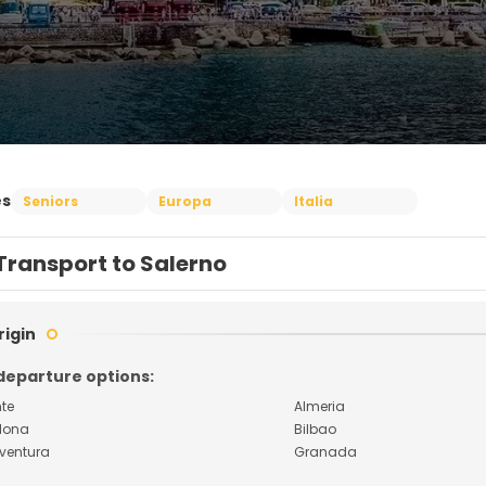
es
Seniors
Europa
Italia
Transport to Salerno
rigin
departure options:
nte
Almeria
lona
Bilbao
eventura
Granada