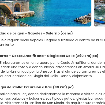
udad de origen - Nápoles - Salerno (cena)
uelo regular hacia Nápoles. Llegada y traslado al centro de la ciu
jamiento.
lerno - Costa Amalfitana - Giogia del Colle (290 km) pc)
Embarcaremos en un crucero por la Costa Amalfitana, donde nos
 sacar una foto y a continuación, atracaremos en Amalfi, su Ca
 de la Humanidad por la Unesco. Tras el almuerzo tomaremos el 
equeña localidad de Giogia del Colle. Cena y alojamiento.
ogia del Colle: Excursión a Bari (80 km) pc)
Salida hacia Bari, donde dedicaremos la mañana a visitar la ci
n sus palacios y balcones, sus típicos patios, iglesias barrocas,
. Visitaremos la Basílica de San Nicola, de arquitectura románica