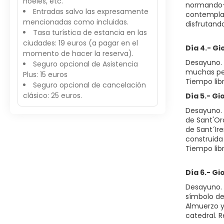
hoeles, etc.
normando-s
Entradas salvo las expresamente
contemplar
mencionadas como incluidas.
disfrutando
Tasa turística de estancia en las
ciudades: 19 euros (a pagar en el
Día 4.- Gi
momento de hacer la reserva).
Desayuno. 
Seguro opcional de Asistencia
muchas pel
Plus: 15 euros
Tiempo libr
Seguro opcional de cancelación
clásico: 25 euros.
Día 5.- Gi
Desayuno. S
de Sant'Oro
de Sant´Ir
construida 
Tiempo lib
Día 6.- Gi
Desayuno. S
símbolo de
Almuerzo y
catedral. 