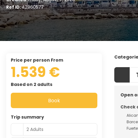
Ref ID:
42860577
Categori
price per person From
1.539 €
Based on 2 adults
Open o
Book
Check 
Alica
Trip summary
Barce
Fuert
2 Adults