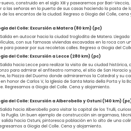
uevo, construido en el siglo XIII y pasearemos por Bari-Veccia
 a las señoras en la puerta de sus casas haciendo la pasta de la
 de los encantos de la ciudad. Regreso a Giogia del Colle, cena 
ogia del Colle: Excursión a Matera (80 km) (pc)
Salida en autocar hacia la ciudad troglodita de Matera. Llegada 
ículas, con sus famosas viviendas excavadas en la roca con un
e para pasear por sus recoletas calles. Regreso a Giogia del Col
ogia del Colle: Excursión a Lecce (280 km) (pc)
alida hacia Lecce para realizar la visita de su ciudad histórica
nzo para admirar el anfiteatro romano, el sitio de San Horacio y 
ene, la Piazza del Duomo donde admiraremos la Catedral y su cam
en honor de Carlos V, la Iglesia de Santa Maria della Porta y la 
re. Regresamos a Giogia del Colle. Cena y alojamiento.
ogia del Colle: Excursión a Alberobello y Ostuni (140 km) (pc
alida hacia Alberobello para visitar la capital de los Trulli, curi
 la Puglia. Un buen ejemplo de construcción sin argamasa, técnic
 salida hacia Ostuni, pintoresca población en lo alto de una co
Regresamos a Giogia del Colle. Cena y alojamiento.