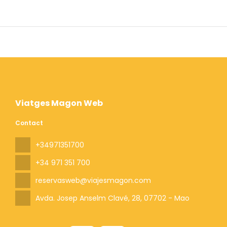
Viatges Magon Web
Contact
+34971351700
+34 971 351 700
reservasweb@viajesmagon.com
Avda. Josep Anselm Clavé, 28
, 07702 - Mao