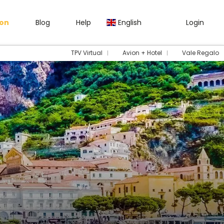
gon
Blog
Help
English
Login
TPV Virtual
Avion + Hotel
Vale Regalo