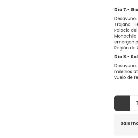
Día 7.- Gi
Desayuno. 
Trajana. Ti
Palacio del
Monachile.
emergen po
Región de 
Día 8.- S
Desayuno. 
milenios at
vuelo de re
Salern