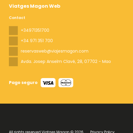
Viatges Magon Web
Contact
+34971351700
+34 971 351 700
reservasweb@viajesmagon.com
Avda. Josep Anselm Clavé, 28
, 07702 - Mao
Pago seguro
All rights reserved Viatges Magon © 2026
Privacy Policy