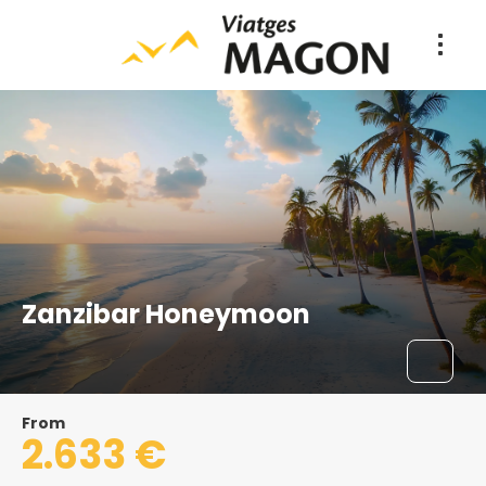
Zanzibar Honeymoon
From
2.633 €