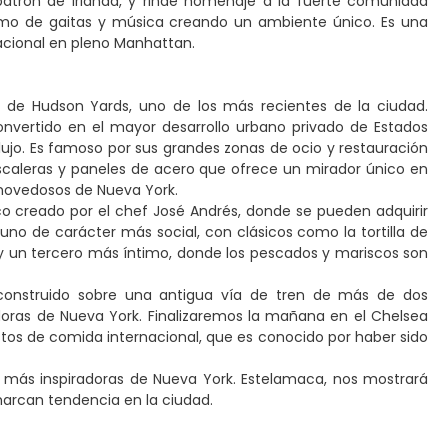
 patrón de Irlanda, y rinde homenaje a la fuerte comunidad
 ritmo de gaitas y música creando un ambiente único. Es una
rnacional en pleno Manhattan.
o de Hudson Yards, uno de los más recientes de la ciudad.
nvertido en el mayor desarrollo urbano privado de Estados
lujo. Es famoso por sus grandes zonas de ocio y restauración
scaleras y paneles de acero que ofrece un mirador único en
novedosos de Nueva York.
o creado por el chef José Andrés, donde se pueden adquirir
uno de carácter más social, con clásicos como la tortilla de
; y un tercero más íntimo, donde los pescados y mariscos son
 construido sobre una antigua vía de tren de más de dos
oras de Nueva York. Finalizaremos la mañana en el Chelsea
os de comida internacional, que es conocido por haber sido
s más inspiradoras de Nueva York. Estelamaca, nos mostrará
arcan tendencia en la ciudad.