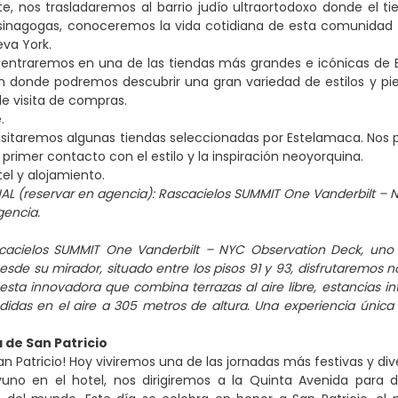
e, nos trasladaremos al barrio judío ultraortodoxo donde el t
inagogas, conoceremos la vida cotidiana de esta comunidad y 
eva York.
r, entraremos en una de las tiendas más grandes e icónicas de E
 donde podremos descubrir una gran variedad de estilos y pie
e visita de compras.
e.
 visitaremos algunas tiendas seleccionadas por Estelamaca. Nos
 primer contacto con el estilo y la inspiración neoyorquina.
tel y alojamiento.
AL (reservar en agencia): Rascacielos SUMMIT One Vanderbilt – 
gencia.
ascacielos SUMMIT One Vanderbilt – NYC Observation Deck, uno
esde su mirador, situado entre los pisos 91 y 93, disfrutaremos n
sta innovadora que combina terrazas al aire libre, estancias in
ndidas en el aire a 305 metros de altura. Una experiencia única
a de San Patricio
San Patricio! Hoy viviremos una de las jornadas más festivas y di
uno en el hotel, nos dirigiremos a la Quinta Avenida para di