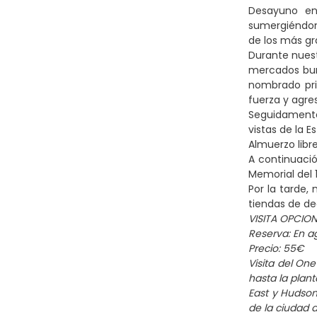
Desayuno en
sumergiéndono
de los más g
Durante nuest
mercados burs
nombrado pri
fuerza y agre
Seguidamente,
vistas de la E
Almuerzo libr
A continuació
Memorial del 
Por la tarde,
tiendas de de
VISITA OPCION
Reserva: En a
Precio: 55€
Visita del On
hasta la plant
East y Hudson 
de la ciudad d