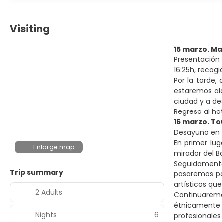
Visiting
15 marzo. Ma
Presentación 
16:25h, recog
Por la tarde,
estaremos al
ciudad y a de
Regreso al ho
16 marzo. To
Desayuno en e
En primer lug
Enlarge map
mirador del B
Seguidamente,
Trip summary
pasaremos por
artísticos que
2 Adults
Continuaremos
étnicamente 
Nights
6
profesionales