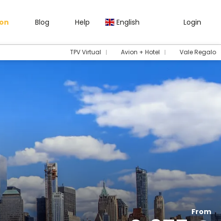
gon
Blog
Help
English
Login
TPV Virtual
Avion + Hotel
Vale Regalo
From