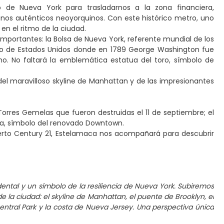
e Nueva York para trasladarnos a la zona financiera,
unos auténticos neoyorquinos. Con este histórico metro, uno
n el ritmo de la ciudad.
mportantes: la Bolsa de Nueva York, referente mundial de los
olio de Estados Unidos donde en 1789 George Washington fue
o. No faltará la emblemática estatua del toro, símbolo de
el maravilloso skyline de Manhattan y de las impresionantes
orres Gemelas que fueron destruidas el 11 de septiembre; el
ava, símbolo del renovado Downtown.
ierto Century 21, Estelamaca nos acompañará para descubrir
dental y un símbolo de la resiliencia de Nueva York. Subiremos
e la ciudad: el skyline de Manhattan, el puente de Brooklyn, el
 Central Park y la costa de Nueva Jersey. Una perspectiva única