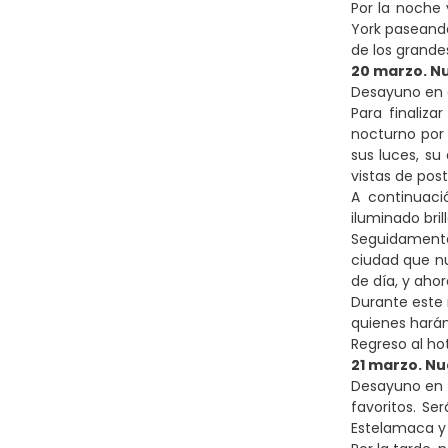
Por la noche
York paseando
de los grande
20 marzo. N
Desayuno en e
Para finaliza
nocturno por 
sus luces, su
vistas de post
A continuaci
iluminado bril
Seguidamente,
ciudad que nu
de día, y aho
Durante este 
quienes harán
Regreso al ho
21 marzo. Nu
Desayuno en e
favoritos. Se
Estelamaca y