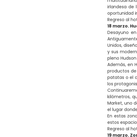
multitudinari
irlandesa de 
oportunidad in
Regreso al ho
18 marzo. Hu
Desayuno en 
Antiguamente
Unidos, diseñ
y sus modern
pleno Hudson 
Además, en Hu
productos de 
patatas o el 
los protagonis
Continuaremo
kilómetros, 
Market, uno d
el lugar donde
En estas zon
estos espacio
Regreso al ho
19 marzo. Z