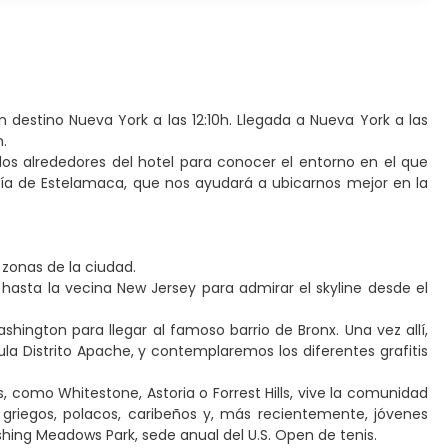
 destino Nueva York a las 12:10h. Llegada a Nueva York a las
n.
los alrededores del hotel para conocer el entorno en el que
a de Estelamaca, que nos ayudará a ubicarnos mejor en la
 zonas de la ciudad.
 hasta la vecina New Jersey para admirar el skyline desde el
ington para llegar al famoso barrio de Bronx. Una vez allí,
ula Distrito Apache, y contemplaremos los diferentes grafitis
 como Whitestone, Astoria o Forrest Hills, vive la comunidad
 griegos, polacos, caribeños y, más recientemente, jóvenes
hing Meadows Park, sede anual del U.S. Open de tenis.