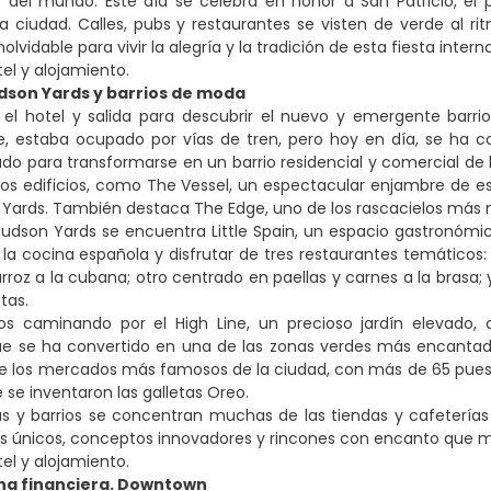
o del mundo. Este día se celebra en honor a San Patricio, el
la ciudad. Calles, pubs y restaurantes se visten de verde al
olvidable para vivir la alegría y la tradición de esta fiesta inte
tel y alojamiento.
dson Yards y barrios de moda
el hotel y salida para descubrir el nuevo y emergente barri
, estaba ocupado por vías de tren, pero hoy en día, se ha co
ado para transformarse en un barrio residencial y comercial de 
os edificios, como The Vessel, un espectacular enjambre de e
Yards. También destaca The Edge, uno de los rascacielos más 
dson Yards se encuentra Little Spain, un espacio gastronómic
la cocina española y disfrutar de tres restaurantes temáticos: 
arroz a la cubana; otro centrado en paellas y carnes a la brasa
tas.
s caminando por el High Line, un precioso jardín elevado,
que se ha convertido en una de las zonas verdes más encantad
e los mercados más famosos de la ciudad, con más de 65 puest
 se inventaron las galletas Oreo.
as y barrios se concentran muchas de las tiendas y cafetería
s únicos, conceptos innovadores y rincones con encanto que m
tel y alojamiento.
ona financiera. Downtown