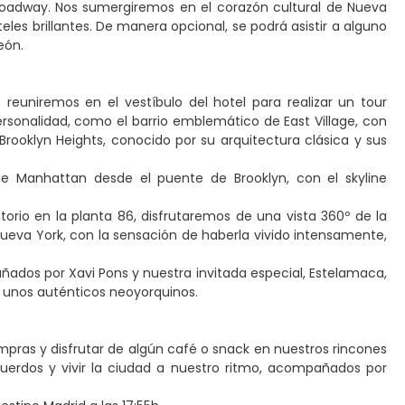
Broadway. Nos sumergiremos en el corazón cultural de Nueva
eles brillantes. De manera opcional, se podrá asistir a alguno
León.
reuniremos en el vestíbulo del hotel para realizar un tour
ersonalidad, como el barrio emblemático de East Village, con
 Brooklyn Heights, conocido por su arquitectura clásica y sus
e Manhattan desde el puente de Brooklyn, con el skyline
orio en la planta 86, disfrutaremos de una vista 360º de la
ueva York, con la sensación de haberla vivido intensamente,
ados por Xavi Pons y nuestra invitada especial, Estelamaca,
o unos auténticos neoyorquinos.
ompras y disfrutar de algún café o snack en nuestros rincones
ecuerdos y vivir la ciudad a nuestro ritmo, acompañados por
.