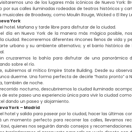
 visitaremos uno de los lugares más icónicos de Nueva York: 
 por sus calles iluminadas rodeadas de teatros históricos y cart
s musicales de Broadway, como Moulin Rouge, Wicked o El Rey 
ueva York
l hotel. Mañana y tarde libre para disfrutar de la ciudad.
r el día en Nueva York de la manera más mágica posible, nos 
la ciudad. Recorreremos diferentes rincones llenos de vida y p
 arte urbano y su ambiente alternativo; y el barrio histórico de
al.
ón cruzaremos la bahía para disfrutar de una panorámica d
lando sobre el río.
 subiremos al mítico Empire State Building. Desde su observat
nca duerme. Una forma perfecta de decirle “hasta pronto” a N
ra, también de noche.
recorrido nocturno, descubriremos la ciudad iluminada acompañ
 de este paseo una experiencia única para vivir la ciudad com
tel dando un paseo y alojamiento.
eva York – Madrid
l hotel y salida para pasear por la ciudad, hacer las últimas c
rá un momento perfecto para recorrer las calles, llevarnos r
 Xavi, quienes nos seguirán dando consejos y recomendaciones