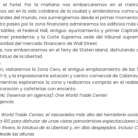
 el hotel. Por la mañana nos embarcaremos en el metro d
s así en la vida cotidiana de la ciudad y sintiéndonos como 
randes del mundo, nos sumergiremos desde el primer momento e
ro paseo por la zona financiera admiraremos los edificios más i
átiles; el Federal Hall, antiguo ayuntamiento y primer Capit
mer presidente; y la Corte Suprema, sede del tribunal suprem
sividad del mercado financiero de Wall Street.
 nos embarcaremos en el ferry de Staten Island, disfrutando d
statua de la Libertad.
e.
n, visitaremos la Zona Cero, el antiguo emplazamiento de las T
11-S; y la impresionante estación y centro comercial de Calatr
 mientras exploramos la zona y realizamos compras en el reab
coración y cafeterías con encanto.
AL (reservar en agencia): One World Trade Center.
gencia.
e World Trade Center, el rascacielos más alto del hemisferio occi
a 100 para disfrutar de unas vistas panorámicas espectaculares d
Rivers, la Estatua de la Libertad y, en días despejados, incluso
esde las alturas.