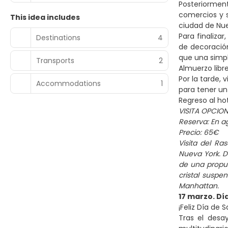
Posteriorment
comercios y s
This idea includes
ciudad de Nu
Para finaliza
Destinations
4
de decoración
que una simpl
Transports
2
Almuerzo libr
Por la tarde,
Accommodations
1
para tener un
Regreso al ho
VISITA OPCION
Reserva: En a
Precio: 65€
Visita del R
Nueva York. D
de una propue
cristal suspe
Manhattan.
17 marzo. Dí
¡Feliz Día de 
Tras el desay