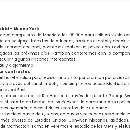
drid – Nueva York
en el aeropuerto de Madrid a las 09:00h para salir en vuelo con
ida de equipaje, trámites de aduanas, traslado al hotel y check-i
 de manera opcional, podremos realizar un paseo con Xavi por 
ojados los próximos días. También contaremos con la compañí
scubrir algunos rincones interesantes.
tel y alojamiento.
ur contrastes
l hotel y salida para realizar una visita panorámica por diversas
ar, a través del túnel Lincoln, nos dirigiremos desde Manhattan
oulevard East.
 atravesaremos el Río Hudson a través del puente George Wash
 el estadio de béisbol de los Yankees, la comisaría de la pelíc
 nos ayudarán a descubrir los secretos de este barrio.
 hacia el barrio de Queens, en cuyos vecindarios residenciales,
más diversa de Estados Unidos. Conviven hispanos, asiáticos,
 de Manhattan. También veremos el estadio de los Mets y el Flus