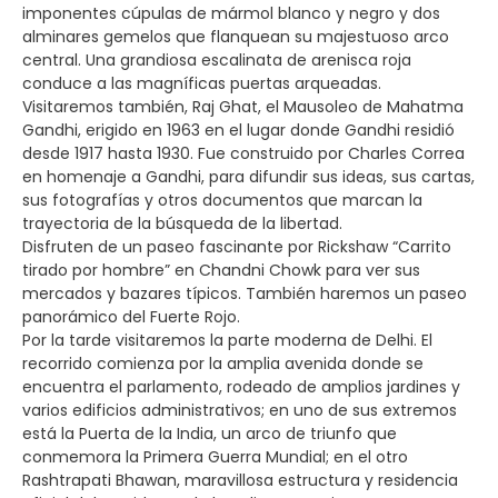
imponentes cúpulas de mármol blanco y negro y dos
alminares gemelos que flanquean su majestuoso arco
central. Una grandiosa escalinata de arenisca roja
conduce a las magníficas puertas arqueadas.
Visitaremos también, Raj Ghat, el Mausoleo de Mahatma
Gandhi, erigido en 1963 en el lugar donde Gandhi residió
desde 1917 hasta 1930. Fue construido por Charles Correa
en homenaje a Gandhi, para difundir sus ideas, sus cartas,
sus fotografías y otros documentos que marcan la
trayectoria de la búsqueda de la libertad.
Disfruten de un paseo fascinante por Rickshaw “Carrito
tirado por hombre” en Chandni Chowk para ver sus
mercados y bazares típicos. También haremos un paseo
panorámico del Fuerte Rojo.
Por la tarde visitaremos la parte moderna de Delhi. El
recorrido comienza por la amplia avenida donde se
encuentra el parlamento, rodeado de amplios jardines y
varios edificios administrativos; en uno de sus extremos
está la Puerta de la India, un arco de triunfo que
conmemora la Primera Guerra Mundial; en el otro
Rashtrapati Bhawan, maravillosa estructura y residencia