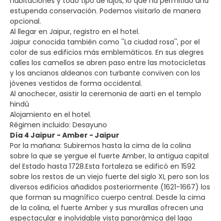
habitaciones y todo tipo de lujos, lo que ha permitido una
estupenda conservación. Podemos visitarlo de manera
opcional.
Al llegar en Jaipur, registro en el hotel.
Jaipur conocida también como ''La ciudad rosa'', por el
color de sus edificios más emblemáticos. En sus alegres
calles los camellos se abren paso entre las motocicletas
y los ancianos aldeanos con turbante conviven con los
jóvenes vestidos de forma occidental.
Al anochecer, asistir la ceremonia de aarti en el templo
hindú
Alojamiento en el hotel.
Régimen incluido: Desayuno
Día 4 Jaipur - Amber - Jaipur
Por la mañana: Subiremos hasta la cima de la colina
sobre la que se yergue el fuerte Amber, la antigua capital
del Estado hasta 1728.Esta fortaleza se edificó en 1592
sobre los restos de un viejo fuerte del siglo XI, pero son los
diversos edificios añadidos posteriormente (1621-1667) los
que forman su magnífico cuerpo central. Desde la cima
de la colina, el fuerte Amber y sus murallas ofrecen una
espectacular e inolvidable vista panorámica del lago