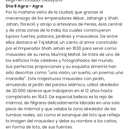
Día 6 Agra - Agra
Por la mañana visita de la ciudad, que gracias al
mecenazgo de los emperadores Akbar, Jahangir y Shah
Jahan, floreció y atrajo a artesanos de Persia, Asía central
y de otras zonas de la India, los cuales construyeron
lujosos fuertes, palacios, jardines y mausoleos. De entre
ellos destaca el Taj Mahal, un canto al amor construido
por el Emperador Shah Jehan en 1630 para servir como
mausoleo de su reina, Mumtaj Mahal. Se trata de uno de
los edificios más célebres y fotografiados del mundo.
Sus perfectas proporciones y su exquisita simetría han
sido descritas como ''una visión, un sueño, un poema, una
maravilla''. Este majestuoso mausoleo con jardín,
simulando al jardín del paraíso islámico, utilizó alrededor
de 20.000 obreros que trabajaron en él 12 años hasta
completarlo en 1643. De especial belleza es la reja de
mármol, de filigrana delicadamente labrada en una sola
pieza de mármol y que velaba la zona alrededor de las
tumbas reales, así como el estanque del loto que refleja
la imagen del mausoleo y debe su nombre a los caños,
en forma de loto, de sus fuentes.