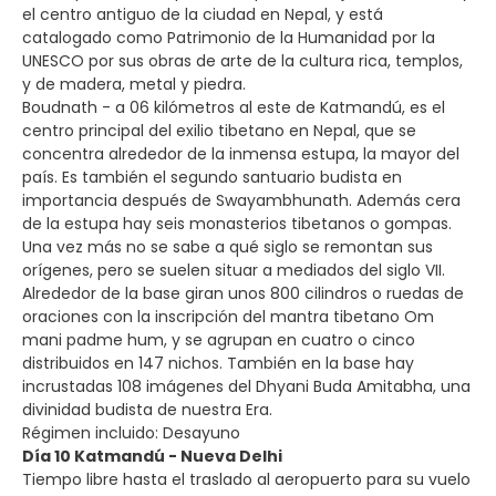
el centro antiguo de la ciudad en Nepal, y está
catalogado como Patrimonio de la Humanidad por la
UNESCO por sus obras de arte de la cultura rica, templos,
y de madera, metal y piedra.
Boudnath - a 06 kilómetros al este de Katmandú, es el
centro principal del exilio tibetano en Nepal, que se
concentra alrededor de la inmensa estupa, la mayor del
país. Es también el segundo santuario budista en
importancia después de Swayambhunath. Además cera
de la estupa hay seis monasterios tibetanos o gompas.
Una vez más no se sabe a qué siglo se remontan sus
orígenes, pero se suelen situar a mediados del siglo VII.
Alrededor de la base giran unos 800 cilindros o ruedas de
oraciones con la inscripción del mantra tibetano Om
mani padme hum, y se agrupan en cuatro o cinco
distribuidos en 147 nichos. También en la base hay
incrustadas 108 imágenes del Dhyani Buda Amitabha, una
divinidad budista de nuestra Era.
Régimen incluido: Desayuno
Día 10 Katmandú - Nueva Delhi
Tiempo libre hasta el traslado al aeropuerto para su vuelo