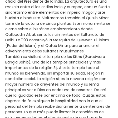
oficial del Presidente de la India. La arquitectura es una
mezcla entre el los estilos indio y europeo, con un fuerte
sincretismo entre elementos del imperio mogol y arte
budista e hinduista. Visitaremos también el Qutub Minar,
torre de la victoria de cinco plantas. Este monumento se
cierne sobre el histórico emplazamiento donde
Qutbuddin Aibak sentó los cimientos del Sultanato de
Delhi. En 1193 construyó la Mezquita de Quwwat-ul-islam
(Poder del Islam) y el Qutub Minar para anunciar el
advenimiento delos sultanes musulmanes.
También se visitará el templo de los Sikhs (Gurudwara
Bangla Sahib), uno de los templos principales y más
importantes de la religión Sij. A este templo todo el
mundo es bienvenido, sin importar su edad, religión ni
condición social. La religión sij es la novena religión con
mayor número de creyentes del mundo y su lema
principal es ver a Dios en cada uno de nosotros. De ahí
que la igualdad esté por encima de todo. Quizás estos
dogmas de fe expliquen la hospitalidad con la que el
personal del templo recibe diariamente a centenares de
personas. Lo que más puede llamar la atención es de
esta generosidad es el ofrecimiento de una humilde