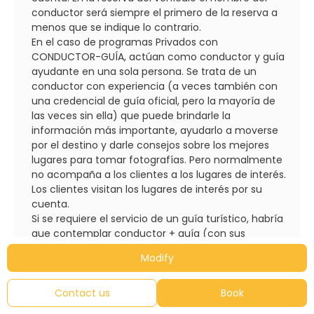
conductor será siempre el primero de la reserva a
menos que se indique lo contrario.
En el caso de programas Privados con
CONDUCTOR-GUÍA, actúan como conductor y guía
ayudante en una sola persona. Se trata de un
conductor con experiencia (a veces también con
una credencial de guía oficial, pero la mayoría de
las veces sin ella) que puede brindarle la
información más importante, ayudarlo a moverse
por el destino y darle consejos sobre los mejores
lugares para tomar fotografías. Pero normalmente
no acompaña a los clientes a los lugares de interés.
Los clientes visitan los lugares de interés por su
cuenta.
Si se requiere el servicio de un guía turístico, habría
que contemplar conductor + guía (con sus
consiguiente costes de dietas, alojamientos y
Modify
sueldos).
En muchos países la disponibilidad de guías de
habla hispana es limitada y en temporada alta los
Contact us
Book
mejores y habituales de los operadores se reservan