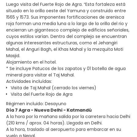
Luego visita del Fuerte Rojo de Agra. “Esta fortaleza está
situado en la orilla oeste del Yamuna y construido entre
1565 y 1573. Sus imponentes fortificaciones de arenisca
roja forman una media luna a lo largo de la orilla del rio y
encierran un gigantesco complejo de edificios señoriales,
cuyos estilos varían. Dentro del complejo se encuentran
algunas interesantes estructuras, como el Jehangiri
Mahal, el Anguri Bagh, el Khas Mahal y la mezquita Moti
Masjid.
Alojamiento en el hotel.
* Se incluye Patucos de los zapatos y 01 botella de agua
mineral para visitar el Taj Mahal.
Actividades incluídas:
Visita de Taj Mahal (cerrado los viernes)
Visita del Fuerte Rojo de Agra
Régimen incluido: Desayuno
Día 7 Agra - Nueva Delhi - Katmandú
A la hora por la mañana salida por la carretera hacia Delhi
(210 kms / aprox. 04 horas). Llegada en Delhi.
A la hora, traslado al aeropuerto para embarcar en su
vuelo a Nepal.