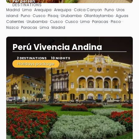
Per person
DESTINATIONS
See
Madrid · Lima · Arequipa · Arequipa · Colca Canyon · Puno · Uros
island · Puno · Cusco · Pisaq · Urubamba · Ollantaytambo · Aguas
Calientes · Urubamba · Cusco · Cusco · Lima · Paracas · Pisco ·
Nazca · Paracas · Lima · Madrid
Perú Vivencia Andina
2 DESTINATIONS
10 NIGHTS
Holidays package