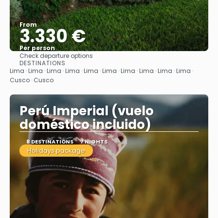
From
3.330 €
Per person
Check departure options
See
DESTINATIONS
Lima · Lima · Lima · Lima · Lima · Lima · Lima · Lima · Lima · Lima ·
Cusco · Cusco
Perú Imperial (vuelo
doméstico incluido)
8 DESTINATIONS
7 NIGHTS
Holidays package