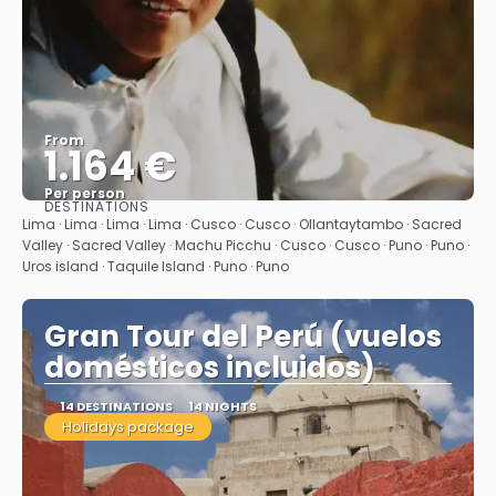
From
1.164 €
Per person
DESTINATIONS
See
Lima · Lima · Lima · Lima · Cusco · Cusco · Ollantaytambo · Sacred
Valley · Sacred Valley · Machu Picchu · Cusco · Cusco · Puno · Puno ·
Uros island · Taquile Island · Puno · Puno
Gran Tour del Perú (vuelos
domésticos incluidos)
14 DESTINATIONS
14 NIGHTS
Holidays package