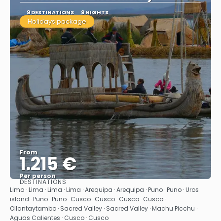
9 DESTINATIONS
9 NIGHTS
Holidays package
From
1.215 €
Per person
DESTINATIONS
See
Lima · Lima · Lima · Lima · Arequipa · Arequipa · Puno · Puno · Uros
island · Puno · Puno · Cusco · Cusco · Cusco · Cusco ·
Ollantaytambo · Sacred Valley · Sacred Valley · Machu Picchu ·
Aguas Calientes · Cusco · Cusco