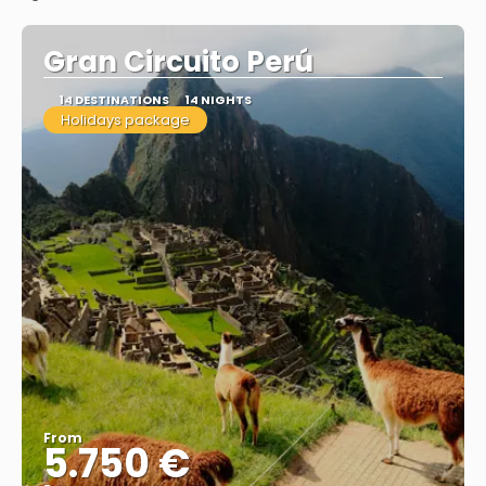
Gran Circuito Perú
14 DESTINATIONS
14 NIGHTS
Holidays package
From
5.750 €