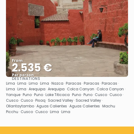
From
2.535 €
Per person
DESTINATIONS
See
Lima · Lima · Lima · Lima · Nazca · Paracas · Paracas · Paracas ·
Lima · Lima · Arequipa · Arequipa · Colca Canyon · Colca Canyon ·
Yanque · Puno · Puno · Lake Titicaca · Puno · Puno · Cusco · Cusco ·
Cusco · Cusco · Pisaq · Sacred Valley · Sacred Valley ·
Ollantaytambo · Aguas Calientes · Aguas Calientes · Machu
Picchu · Cusco · Cusco · Lima · Lima