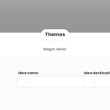
Themes
Magon senior
Idea name
Idea destinat