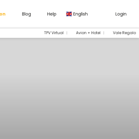
gon
Blog
Help
English
Login
TPV Virtual
Avion + Hotel
Vale Regalo