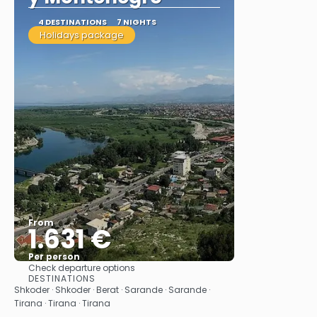
4 DESTINATIONS
7 NIGHTS
Holidays package
From
1.631 €
Per person
Check departure options
See
DESTINATIONS
Shkoder · Shkoder · Berat · Sarande · Sarande ·
Tirana · Tirana · Tirana