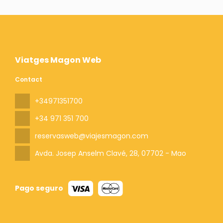
Viatges Magon Web
Contact
+34971351700
+34 971 351 700
reservasweb@viajesmagon.com
Avda. Josep Anselm Clavé, 28
, 07702 - Mao
Pago seguro