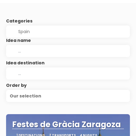
Categories
Idea name
Idea destination
Order by
Our selection
Festes de Gràcia Zaragoza
1 DESTINATIONS
2 TRANSPORTS
4 NIGHTS