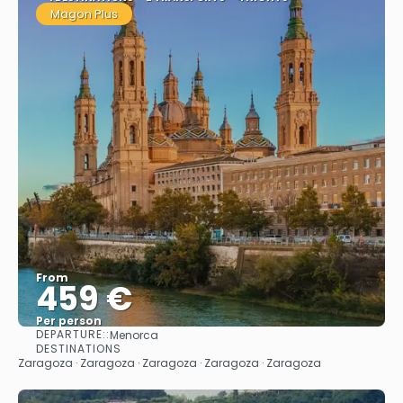
Magon Plus
From
459 €
Per person
DEPARTURE::
Menorca
See
DESTINATIONS
Zaragoza · Zaragoza · Zaragoza · Zaragoza · Zaragoza