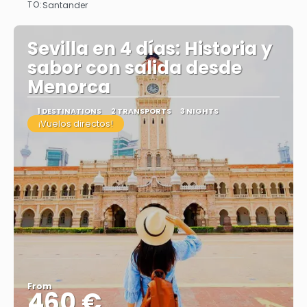
TO:
Santander
See
Sevilla en 4 días: Historia y
sabor con salida desde
Menorca
1 DESTINATIONS
2 TRANSPORTS
3 NIGHTS
¡Vuelos directos!
From
460 €