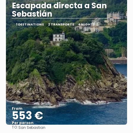
Escapada directa a San
Sebastián
1 DESTINATIONS
2 TRANSPORTS
4 NIGHTS
From
553 €
Per person
TO:
San Sebastian
See