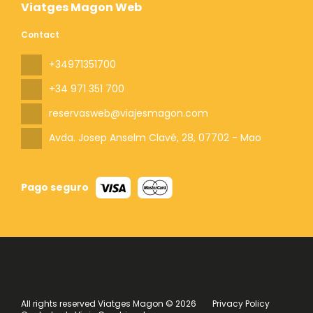
Viatges Magon Web
Contact
+34971351700
+34 971 351 700
reservasweb@viajesmagon.com
Avda. Josep Anselm Clavé, 28
, 07702 - Mao
Pago seguro
All rights reserved Viatges Magon © 2026
Privacy Policy