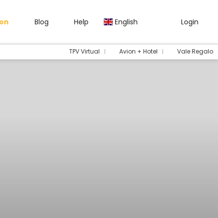
gon
Blog
Help
English
Login
TPV Virtual
Avion + Hotel
Vale Regalo