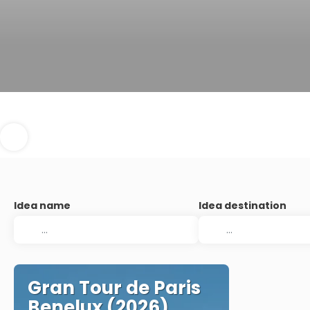
Idea name
Idea destination
Gran Tour de Paris
Benelux (2026)