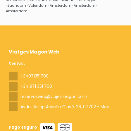
· Zaandam · Volendam · Amsterdam · Amsterdam ·
Amsterdam
Viatges Magon Web
Contact
+34971351700
+34 971 351 700
reservasweb@viajesmagon.com
Avda. Josep Anselm Clavé, 28
, 07702 - Mao
Pago seguro