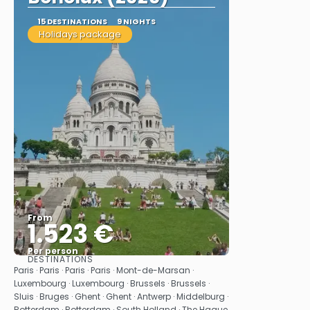
15 DESTINATIONS
9 NIGHTS
Holidays package
From
1.523 €
Per person
DESTINATIONS
See
Paris · Paris · Paris · Paris · Mont-de-Marsan ·
Luxembourg · Luxembourg · Brussels · Brussels ·
Sluis · Bruges · Ghent · Ghent · Antwerp · Middelburg ·
Rotterdam · Rotterdam · South Holland · The Hague