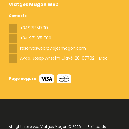
Viatges Magon Web
Contacto
+34971351700
+34 971 351 700
reservasweb@viajesmagon.com
Avda. Josep Anselm Clavé, 28
, 07702 - Mao
Pago seguro
All rights reserved Viatges Magon © 2026
Política de