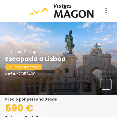
Lisboa, Portugal
Escapada a Lisboa
¡Vuelos directos!
Ref ID:
21052409
precio por persona Desde
590 €