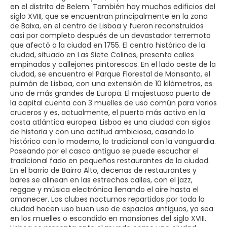
en el distrito de Belem. También hay muchos edificios del
siglo XVIII, que se encuentran principalmente en la zona
de Baixa, en el centro de Lisboa y fueron reconstruidos
casi por completo después de un devastador terremoto
que afectó a la ciudad en 1755. El centro histórico de la
ciudad, situado en Las Siete Colinas, presenta calles
empinadas y callejones pintorescos. En el lado oeste de la
ciudad, se encuentra el Parque Florestal de Monsanto, el
pulmón de Lisboa, con una extensión de 10 kilómetros, es
uno de más grandes de Europa. El majestuoso puerto de
la capital cuenta con 3 muelles de uso común para varios
cruceros y es, actualmente, el puerto más activo en la
costa atlántica europea. Lisboa es una ciudad con siglos
de historia y con una actitud ambiciosa, casando lo
histórico con lo moderno, lo tradicional con la vanguardia.
Paseando por el casco antiguo se puede escuchar el
tradicional fado en pequeños restaurantes de la ciudad.
En el barrio de Bairro Alto, decenas de restaurantes y
bares se alinean en las estrechas calles, con el jazz,
reggae y música electrónica llenando el aire hasta el
amanecer. Los clubes nocturnos repartidos por toda la
ciudad hacen uso buen uso de espacios antiguos, ya sea
en los muelles o escondido en mansiones del siglo XVIII.