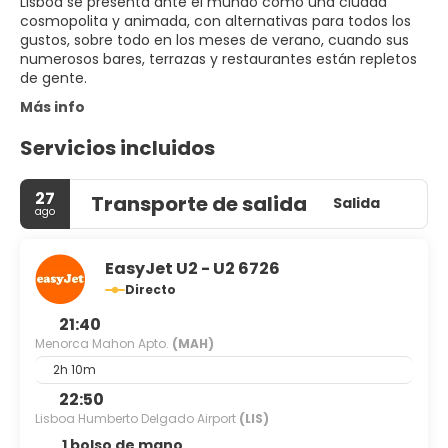
Lisboa se presenta ante el mundo como una ciudad
cosmopolita y animada, con alternativas para todos los
gustos, sobre todo en los meses de verano, cuando sus
numerosos bares, terrazas y restaurantes están repletos
de gente.
Más info
Servicios incluidos
27
Transporte de salida
Salida
ago
EasyJet U2 - U2 6726
Directo
21:40
Menorca Mahon Apto.
(MAH)
2h 10m
22:50
Lisboa Humberto Delgado Airport
(LIS)
1 bolso de mano