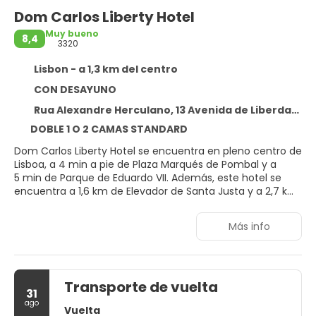
Dom Carlos Liberty Hotel
Muy bueno
8,4
3320
Lisbon - a 1,3 km del centro
CON DESAYUNO
Rua Alexandre Herculano, 13 Avenida de Liberdade, Lisbon 1150-005
DOBLE 1 O 2 CAMAS STANDARD
Dom Carlos Liberty Hotel se encuentra en pleno centro de
Lisboa, a 4 min a pie de Plaza Marqués de Pombal y a
5 min de Parque de Eduardo VII. Además, este hotel se
encuentra a 1,6 km de Elevador de Santa Justa y a 2,7 km
de Castillo de San Jorge.
Más info
Con gimnasio y muchas otras instalaciones recreativas a
tu disposición, no te quedará ni un minuto libre.
Encontrarás también conexión a Internet wifi gratis y
servicios de conserjería. Encontrarás además servicio de
Transporte de vuelta
cuidado infantil (de pago), una televisión en la zona
31
común y un salón de eventos.
ago
Vuelta