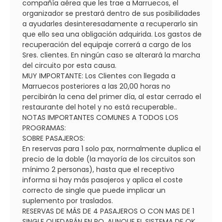
compañía aérea que les trae a Marruecos, el
organizador se prestará dentro de sus posibilidades
a ayudarles desinteresadamente a recuperarlo sin
que ello sea una obligación adquirida. Los gastos de
recuperación del equipaje correrá a cargo de los
Sres. clientes. En ningún caso se alterará la marcha
del circuito por esta causa.
MUY IMPORTANTE: Los Clientes con llegada a
Marruecos posteriores a las 20,00 horas no
percibirán la cena del primer día, al estar cerrado el
restaurante del hotel y no está recuperable..
NOTAS IMPORTANTES COMUNES A TODOS LOS
PROGRAMAS:
SOBRE PASAJEROS:
En reservas para 1 solo pax, normalmente duplica el
precio de la doble (la mayoría de los circuitos son
mínimo 2 personas), hasta que el receptivo
informa si hay más pasajeros y aplica el coste
correcto de single que puede implicar un
suplemento por traslados.
RESERVAS DE MÁS DE 4 PASAJEROS O CON MAS DE 1
SINGLE QUEDARÁN EN RQ, AUNQUE EL SISTEMA DE OK