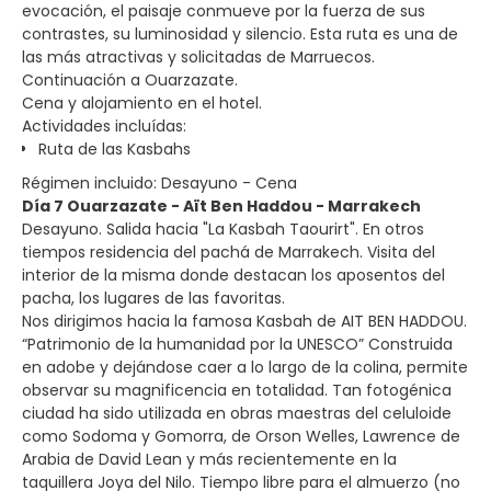
evocación, el paisaje conmueve por la fuerza de sus
contrastes, su luminosidad y silencio. Esta ruta es una de
las más atractivas y solicitadas de Marruecos.
Continuación a Ouarzazate.
Cena y alojamiento en el hotel.
Actividades incluídas:
Ruta de las Kasbahs
Régimen incluido: Desayuno - Cena
Día 7 Ouarzazate - Aït Ben Haddou - Marrakech
Desayuno. Salida hacia "La Kasbah Taourirt". En otros
tiempos residencia del pachá de Marrakech. Visita del
interior de la misma donde destacan los aposentos del
pacha, los lugares de las favoritas.
Nos dirigimos hacia la famosa Kasbah de AIT BEN HADDOU.
“Patrimonio de la humanidad por la UNESCO” Construida
en adobe y dejándose caer a lo largo de la colina, permite
observar su magnificencia en totalidad. Tan fotogénica
ciudad ha sido utilizada en obras maestras del celuloide
como Sodoma y Gomorra, de Orson Welles, Lawrence de
Arabia de David Lean y más recientemente en la
taquillera Joya del Nilo. Tiempo libre para el almuerzo (no