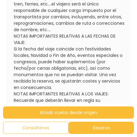
tren, ferries, etc....el viajero será el único
responsable de cualquier cargo impuesto por el
transportista por cambios, incluyendo, entre otros,
reprogramaciones, cambios de ruta o correcciones
de nombre, etc....
NOTAS IMPORTANTES RELATIVAS A LAS FECHAS DE
VIAJE:
Si la fecha del viaje coincide con festividades
locales, Navidad o Fin de Año, eventos especiales o
congresos, puede haber suplementos (por
fecha/por cenas obligatorias, etc), así como
monumentos que no se puedan visitar. Una vez
recibida la reserva, se ajustarán costes y servicios
en consecuencia.
NOTAS IMPORTANTES RELATIVAS A LOS VIAJES:
Recuerde que deberán llevar en regla su
documentación personal (pasaportes, visados,
Añadir vuelos desde origen
certificados de vacunación, etc.). Caso de ser
denegada su entrada en el país por carecer de los
requisitos o por defecto en la documentación
Consúltanos
Reserva
exigida, o por no ser portador de la misma,