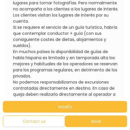
lugares para tomar fotografías. Pero normalmente
no acompaña a los clientes a los lugares de interés.
Los clientes visitan los lugares de interés por su
cuenta.
Si se requiere el servicio de un guía turístico, habría
que contemplar conductor + guía (con sus
consiguiente costes de dietas, alojamientos y
sueldos).
En muchos países la disponibilidad de guías de
habla hispana es limitada y en temporada alta los
mejores y habituales de los operadores se reservan
para los programas regulares, en detrimento de los
privados.
No podemos responsabilizarnos de excursiones
contratadas directamente en destino. En caso de
queja deben realizarla directamente al operador a
quien se contraten.
SOBRE ALOJAMIENTOS Y HABITACIONES:
Modify
Una vez realizada la reserva, si el hotel de programa
no tuviera disponibilidad se ofrecerá otro de
Contact us
Book
características similares. Los operadores pueden