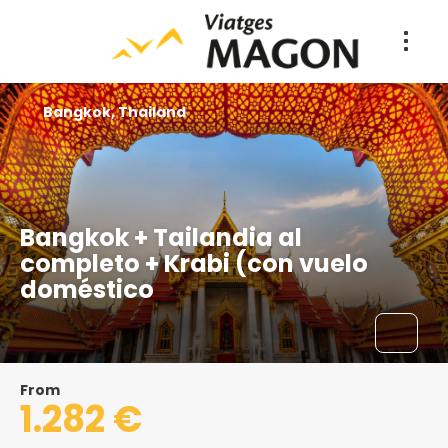
Bangkok, Thailand
Bangkok + Tailandia al
completo + Krabi (con vuelo
doméstico
From
1.282 €